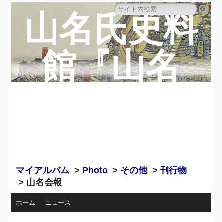
山名氏史料
館『山名
蔵』のペー
ジ
マイアルバム
>
Photo
>
その他
>
刊行物
> 山名会報
ホーム
ニュース