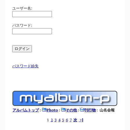
ユーザー名:
パスワード:
パスワード紛失
アルバムトップ
:
Photo
:
その他
:
刊行物
: 山名会報
1
2
3
4
5
6
7
次
>]