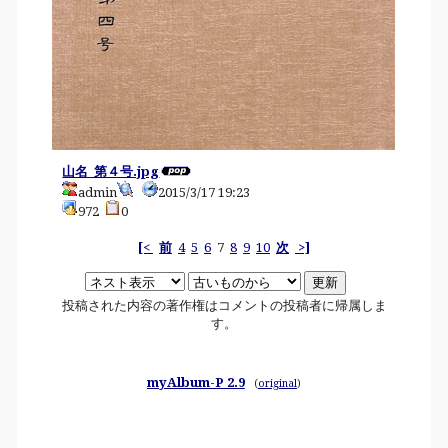
山名_第４号.jpg
admin
2015/3/17 19:23
972
0
[<
前
4
5
6
7
8
9
10
次
>]
投稿された内容の著作権はコメントの投稿者に帰属しま
す。
myAlbum-P 2.9
(
original
)