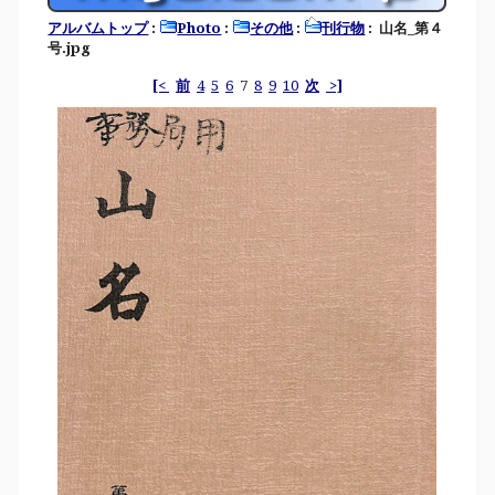
アルバムトップ
:
Photo
:
その他
:
刊行物
: 山名_第４
号.jpg
[<
前
4
5
6
7
8
9
10
次
>]