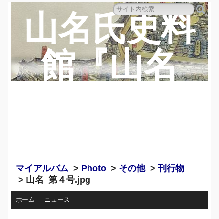
山名氏史料
館『山名
蔵』のペー
ジ
マイアルバム
>
Photo
>
その他
>
刊行物
> 山名_第４号.jpg
ホーム
ニュース