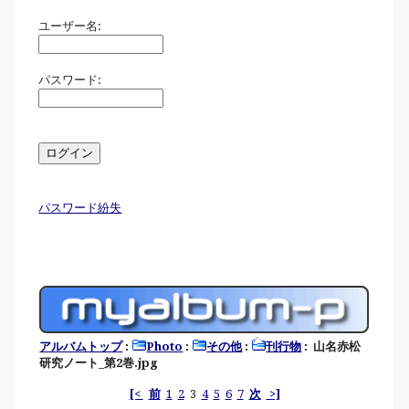
ユーザー名:
パスワード:
パスワード紛失
アルバムトップ
:
Photo
:
その他
:
刊行物
: 山名赤松
研究ノート_第2巻.jpg
[<
前
1
2
3
4
5
6
7
次
>]