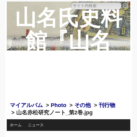
山名氏史料
館『山名
蔵』のペー
ジ
マイアルバム
>
Photo
>
その他
>
刊行物
> 山名赤松研究ノート_第2巻.jpg
ホーム
ニュース