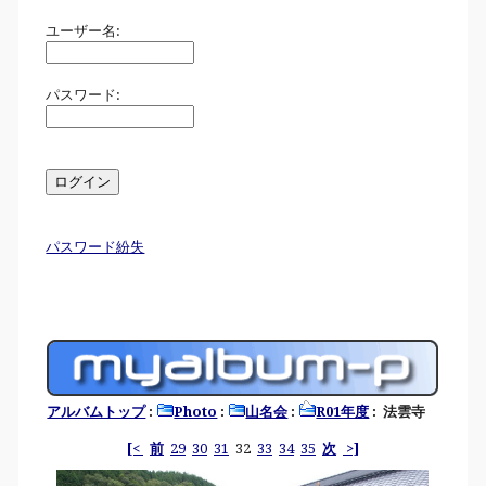
ユーザー名:
パスワード:
パスワード紛失
アルバムトップ
:
Photo
:
山名会
:
R01年度
: 法雲寺
[<
前
29
30
31
32
33
34
35
次
>]