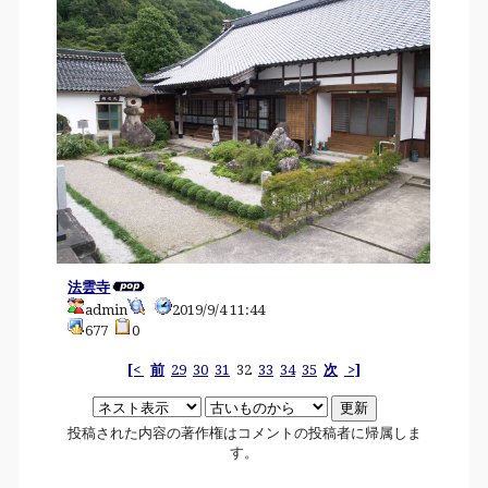
法雲寺
admin
2019/9/4 11:44
677
0
[<
前
29
30
31
32
33
34
35
次
>]
投稿された内容の著作権はコメントの投稿者に帰属しま
す。