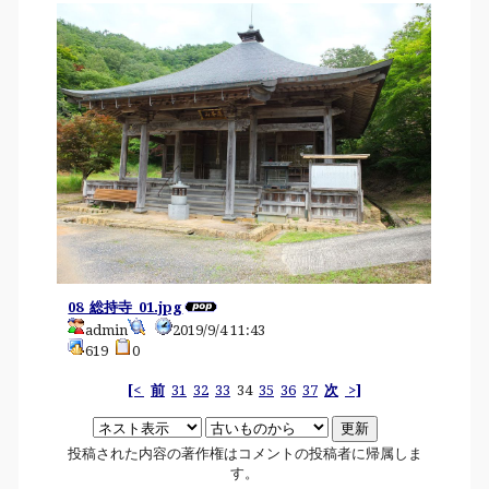
08_総持寺_01.jpg
admin
2019/9/4 11:43
619
0
[<
前
31
32
33
34
35
36
37
次
>]
投稿された内容の著作権はコメントの投稿者に帰属しま
す。