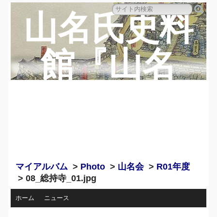
山名氏史料
館『山名
蔵』のペー
ジ
マイアルバム
>
Photo
>
山名会
>
R01年度
> 08_総持寺_01.jpg
ホーム
ニュース