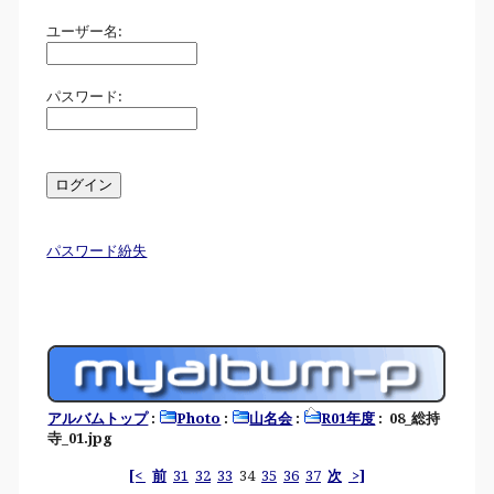
ユーザー名:
パスワード:
パスワード紛失
アルバムトップ
:
Photo
:
山名会
:
R01年度
: 08_総持
寺_01.jpg
[<
前
31
32
33
34
35
36
37
次
>]