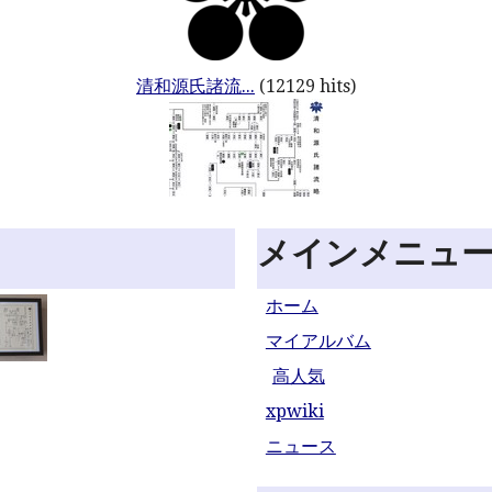
清和源氏諸流...
(12129 hits)
メインメニュ
ホーム
マイアルバム
高人気
xpwiki
ニュース