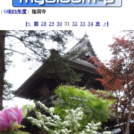
:
R01年度
: 隆国寺
[<
前
28
29
30
31
32
33
34
次
>]