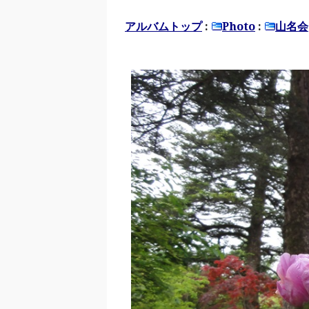
アルバムトップ
:
Photo
:
山名会