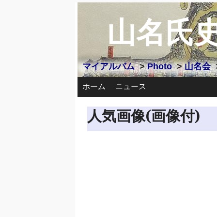
山名氏
マイアルバム
>
Photo
>
山名会
ホーム
ニュース
人気画像(画像付)