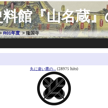
史料館『山名蔵』
>
R01年度
> 隆国寺
丸に違い鷹の...
(28975 hits)