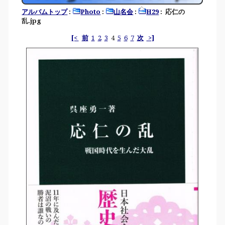
アルバムトップ
:
Photo
:
山名会
:
H29
: 応仁の
乱.jpg
[<
前
1
2
3
4
5
6
7
次
>]