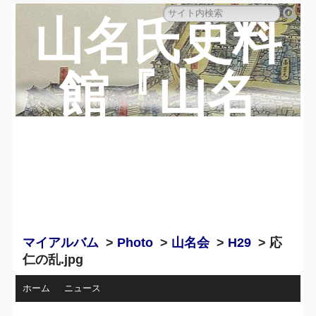
山名氏史料
館『山名
蔵』のペー
ジ
マイアルバム
>
Photo
>
山名会
>
H29
> 応
仁の乱.jpg
ホーム
ニュース