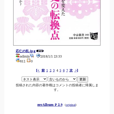
応仁の乱.jpg
admin
2018/1/1 23:33
812
0
[<
前
1
2
3
4
5
6
7
次
>]
投稿された内容の著作権はコメントの投稿者に帰属しま
す。
myAlbum-P 2.9
(
original
)