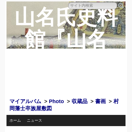
山名氏史料
館『山名
蔵』のペー
ジ
マイアルバム
>
Photo
>
収蔵品
>
書画
>
村
岡藩士卒族屋敷図
ホーム
ニュース