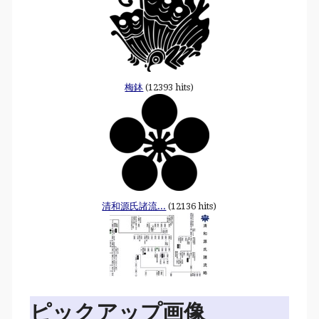
梅鉢
(12393 hits)
清和源氏諸流...
(12136 hits)
ピックアップ画像