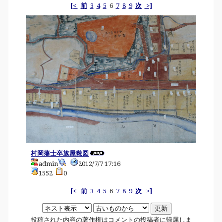
[<
前
3
4
5
6
7
8
9
次
>]
村岡藩士卒族屋敷図
admin
2012/7/7 17:16
1552
0
[<
前
3
4
5
6
7
8
9
次
>]
投稿された内容の著作権はコメントの投稿者に帰属しま