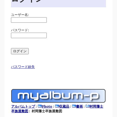
ユーザー名:
パスワード:
パスワード紛失
アルバムトップ
:
Photo
:
収蔵品
:
書画
:
村岡藩士
卒族屋敷図
: 村岡藩士卒族屋敷図