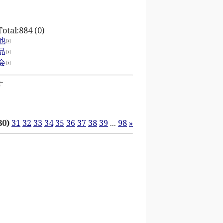
otal:884 (0)
他
品
会
す
30)
31
32
33
34
35
36
37
38
39
...
98
»