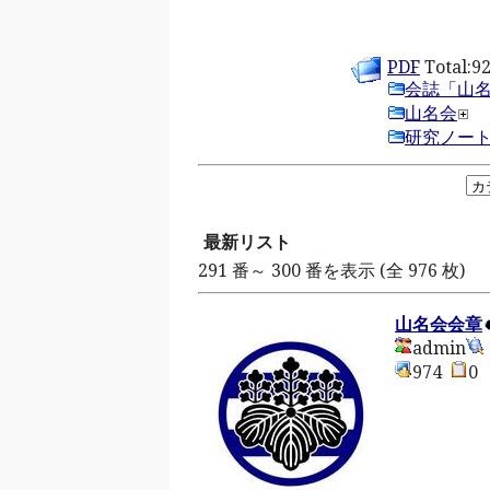
PDF
Total:92
会誌「山
山名会
研究ノー
最新リスト
291 番～ 300 番を表示 (全 976 枚)
山名会会章
admin
974