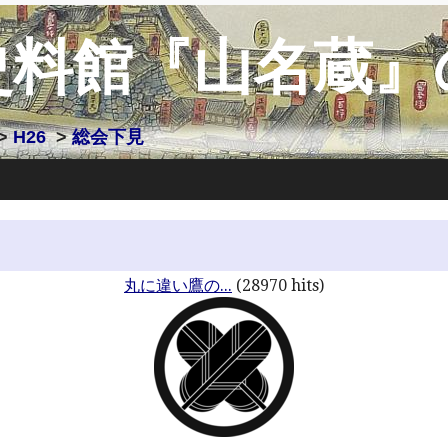
史料館『山名蔵』
>
H26
>
総会下見
丸に違い鷹の...
(28970 hits)