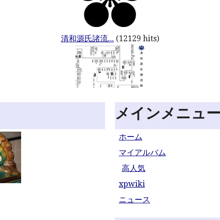
清和源氏諸流...
(12129 hits)
メインメニュ
ホーム
マイアルバム
高人気
xpwiki
ニュース