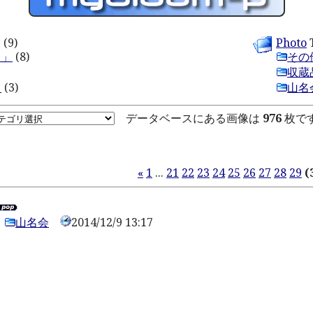
 (9)
Photo
T
名」
(8)
その
収蔵
ト
(3)
山名
データベースにある画像は
976
枚で
«
1
...
21
22
23
24
25
26
27
28
29
(
山名会
2014/12/9 13:17
0