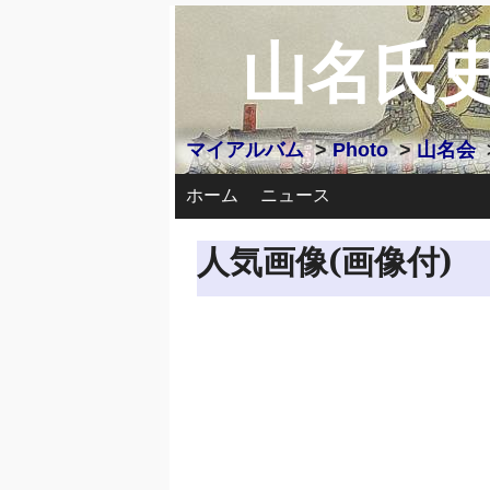
山名氏
マイアルバム
>
Photo
>
山名会
ホーム
ニュース
人気画像(画像付)