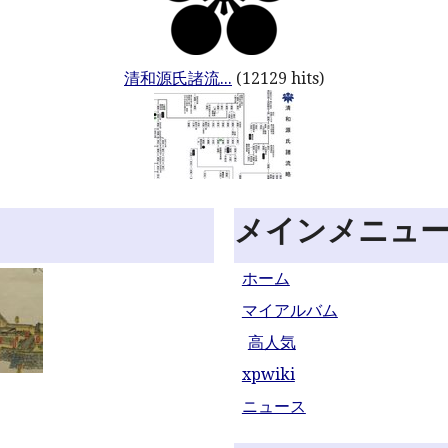
清和源氏諸流...
(12129 hits)
メインメニュ
ホーム
マイアルバム
高人気
xpwiki
ニュース