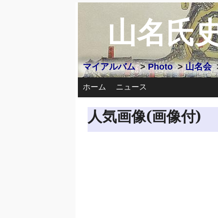
山名氏
マイアルバム
>
Photo
>
山名会
ホーム
ニュース
人気画像(画像付)