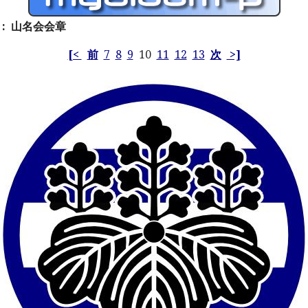
: 山名会会章
[<
前
7
8
9
10
11
12
13
次
>]