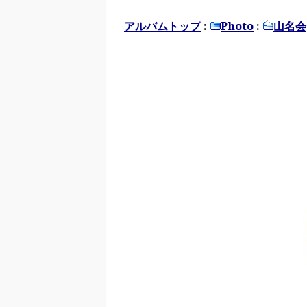
アルバムトップ
:
Photo
:
山名会