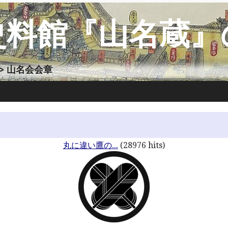
史料館『山名蔵』
> 山名会会章
丸に違い鷹の...
(28976 hits)