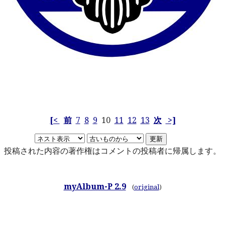
[<
前
7
8
9
10
11
12
13
次
>]
投稿された内容の著作権はコメントの投稿者に帰属します。
myAlbum-P 2.9
(
original
)