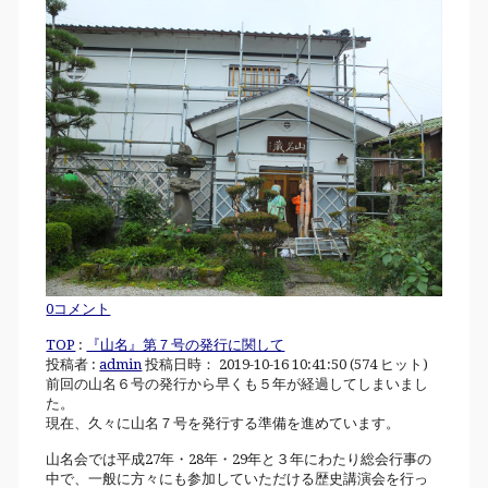
0コメント
TOP
:
『山名』第７号の発行に関して
投稿者 :
admin
投稿日時： 2019-10-16 10:41:50
(
574 ヒット
)
前回の山名６号の発行から早くも５年が経過してしまいまし
た。
現在、久々に山名７号を発行する準備を進めています。
山名会では平成27年・28年・29年と３年にわたり総会行事の
中で、一般に方々にも参加していただける歴史講演会を行っ