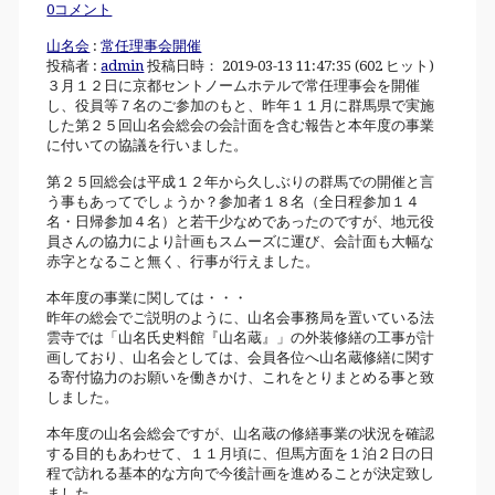
0コメント
山名会
:
常任理事会開催
投稿者 :
admin
投稿日時： 2019-03-13 11:47:35
(
602 ヒット
)
３月１２日に京都セントノームホテルで常任理事会を開催
し、役員等７名のご参加のもと、昨年１１月に群馬県で実施
した第２５回山名会総会の会計面を含む報告と本年度の事業
に付いての協議を行いました。
第２５回総会は平成１２年から久しぶりの群馬での開催と言
う事もあってでしょうか？参加者１８名（全日程参加１４
名・日帰参加４名）と若干少なめであったのですが、地元役
員さんの協力により計画もスムーズに運び、会計面も大幅な
赤字となること無く、行事が行えました。
本年度の事業に関しては・・・
昨年の総会でご説明のように、山名会事務局を置いている法
雲寺では「山名氏史料館『山名蔵』」の外装修繕の工事が計
画しており、山名会としては、会員各位へ山名蔵修繕に関す
る寄付協力のお願いを働きかけ、これをとりまとめる事と致
しました。
本年度の山名会総会ですが、山名蔵の修繕事業の状況を確認
する目的もあわせて、１１月頃に、但馬方面を１泊２日の日
程で訪れる基本的な方向で今後計画を進めることが決定致し
ました。