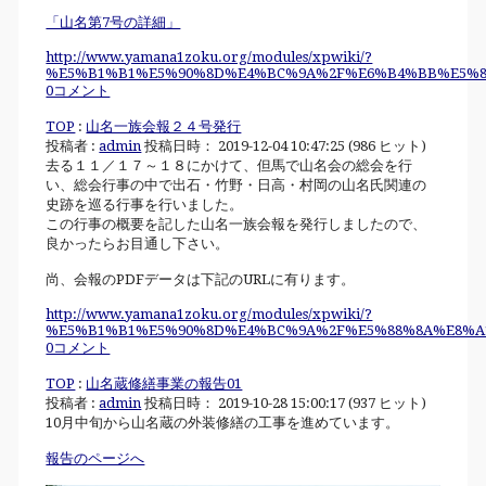
「山名第7号の詳細」
http://www.yamana1zoku.org/modules/xpwiki/?
%E5%B1%B1%E5%90%8D%E4%BC%9A%2F%E6%B4%BB%E5%8
0コメント
TOP
:
山名一族会報２４号発行
投稿者 :
admin
投稿日時： 2019-12-04 10:47:25
(
986 ヒット
)
去る１１／１７～１８にかけて、但馬で山名会の総会を行
い、総会行事の中で出石・竹野・日高・村岡の山名氏関連の
史跡を巡る行事を行いました。
この行事の概要を記した山名一族会報を発行しましたので、
良かったらお目通し下さい。
尚、会報のPDFデータは下記のURLに有ります。
http://www.yamana1zoku.org/modules/xpwiki/?
%E5%B1%B1%E5%90%8D%E4%BC%9A%2F%E5%88%8A%E8%A
0コメント
TOP
:
山名蔵修繕事業の報告01
投稿者 :
admin
投稿日時： 2019-10-28 15:00:17
(
937 ヒット
)
10月中旬から山名蔵の外装修繕の工事を進めています。
報告のページへ