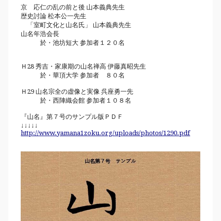
京 応仁の乱の前と後 山本義典先生
歴史討論 松本公一先生
「室町文化と山名氏」 山本義典先生
山名年浩会長
於・池坊短大 参加者１２０名
Ｈ28 秀吉・家康期の山名禅高 伊藤真昭先生
於・華頂大学 参加者 ８０名
Ｈ29 山名宗全の虚像と実像 呉座勇一先
於・西陣織会館 参加者１０８名
『山名』第７号のサンプル版ＰＤＦ
↓↓↓↓↓
http://www.yamana1zoku.org/uploads/photos/1290.pdf