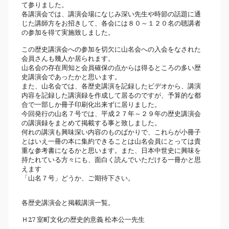
て参りました。
各講演会では、講演会場になじみ深い先生や時節の話題に通
じた講師方をお招きして、各会には８０～１２０名の聴講者
の参加を得て実施致しました。
この歴史講演会への参加を切欠に山名会への入会をなされた
会員さんも幾人か居られます。
山名会の存在周知と会員確保の点からは得るところの多い歴
史講演会であったかと思います。
また、山名会では、各歴史講演を記録したビデオから、講演
内容を記録した講演録を作成して居るのですが、予算的な都
合で一部しか冊子印刷化出来ずに居りました。
今回発行の山名７号では、平成２７年～２９年の歴史講演会
の講演録をまとめて掲載する事と致しました。
何れの講演も興味深い内容のものばかりで、これらが小冊子
とはいえ一冊の本に集約できることは山名会員にとっては貴
重な参考書になるかと思います。また、日本中世史に興味を
持たれている方々にも、面白く読んでいただける一冊かと思
えます
「山名７号」どうか、ご期待下さい。
各歴史講演会と掲載講演一覧。
Ｈ27 室町文化の歴史的意義 松本公一先生