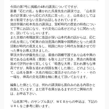
今回の第7号に掲載の4本の講演についてですが、
新書『応仁の乱』を書かれた呉座先生の講演では、「山名宗
全の計算違いから応仁の大乱に至った」と、山名会としては
余り歓迎できない主旨のお話しをされています。
池坊学園の松本先生の講演は、室町時代の歴史の特色につい
て丁寧にお話になり、その文化に山名がどのように関わった
か、説いてらっしゃいます。
また京都の有職故実に造詣が深い山本代表の話からは、応仁
の乱を境にして町衆の自治意識の興隆や国際的となった経済
活動が時代の底支えをし、戦国に向かう時代を加速させて行
った事をお教え頂きました。
華頂大学の伊藤先生には、最後の因幡守護であり山名中興の
祖である山名禅高（豊国）を取り上げて頂き、秀吉の鳥取城
攻めで評判が余り宜しくなく「暗愚な大将」言われ勝ちな禅
高ですが、鳥取を追われ領国を無くした後に、どのようにし
て、山名を旗本・大名の地位に復活させたのか？・・・その
一端を、禅高の文化活動を軸に教えて頂いております。
編集した側としては、何れの講演録も面白みのある内容かと
自負しています。まだ若干在庫があるますのでご興味の方
は、お申込下さい。
『山名第7号』のサンプル及び、ＷＥＢからの申込は、下記の
ＵＲＬをご参考に願います。