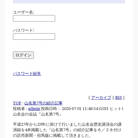
ユーザー名:
パスワード:
パスワード紛失
|
アーカイブ
|
RSS
|
TOP
:
山名第7号の紹介記事
投稿者 :
admin
投稿日時： 2020-07-01 11:46:54
(
1031 ヒット
)
山名会の会誌『山名第7号』
平成27年から29年に掛けて行いました山名会歴史講演会の講
演録を4本掲載した『山名第7号』の紹介記事を６／２８付け
の読売新聞・但馬版に掲載して頂きました。