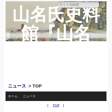
山名氏史料
館『山名
蔵』のペー
ジ
ニュース
> TOP
ホーム
ニュース
|
TOP
|