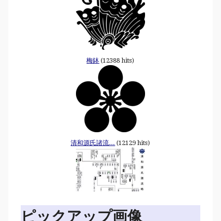
梅鉢
(12388 hits)
清和源氏諸流...
(12129 hits)
ピックアップ画像