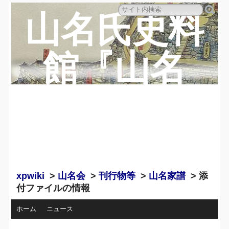
山名氏史料
館『山名
蔵』のペー
ジ
xpwiki
>
山名会
>
刊行物等
>
山名家譜
> 添
付ファイルの情報
ホーム
ニュース