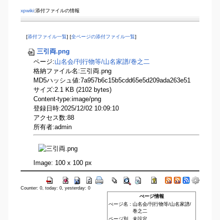
xpwiki
:添付ファイルの情報
[
添付ファイル一覧
] [
全ページの添付ファイル一覧
]
三引両.png
ページ:
山名会​/刊行物等​/山名家譜​/巻之二
格納ファイル名:三引両.png
MD5ハッシュ値:7a957b6c15b5cdd65e5d209ada263e51
サイズ:2.1 KB (2102 bytes)
Content-type:image/png
登録日時:2025/12/02 10:09:10
アクセス数:88
所有者:admin
Image: 100 x 100 px
Counter: 0, today: 0, yesterday: 0
ぺージ情報
ぺージ名 :
山名会/刊行物等/山名家譜/
巻之二
ページ別
未設定