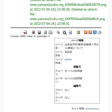
www.yamana1zoku.org_k00056k4ead3d0633079.png
at 2012-07-04 (水) 13:08:34, Deleted an attach
file:
www.yamana1zoku.org_t00055t4ead3d04dd6c6.png
at 2012-07-04 (水) 13:08:41
Counter: 6099, today: 4, yesterday: 0
ぺージ情報
ぺージ
山名会/刊行物等/会報第１号か
名 :
ら/家紋について
ページ
未設定
別名 :
ページ
admin
作成 :
閲覧可
グルー
すべての訪問者
プ :
ユーザ
すべての訪問者
ー :
編集可
グルー
なし
プ :
ユーザ
なし
ー :
サイト管理:
anonymous