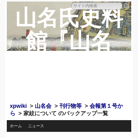
山名氏史料
館『山名
蔵』のペー
ジ
xpwiki
>
山名会
>
刊行物等
>
会報第１号か
ら
> 家紋について のバックアップ一覧
ホーム
ニュース