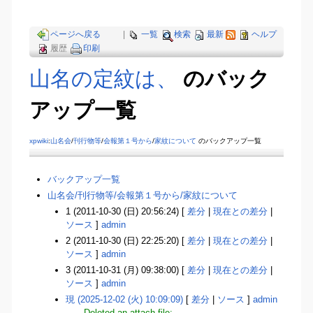
ページへ戻る
|
一覧
検索
最新
ヘルプ
履歴
印刷
山名の定紋は、
のバック
アップ一覧
xpwiki
:
山名会
/
刊行物等
/
会報第１号から
/
家紋について
のバックアップ一覧
バックアップ一覧
山名会​/刊行物等​/会報第１号から​/家紋について
1 (2011-10-30 (日) 20:56:24) [
差分
|
現在との差分
|
ソース
]
admin
2 (2011-10-30 (日) 22:25:20) [
差分
|
現在との差分
|
ソース
]
admin
3 (2011-10-31 (月) 09:38:00) [
差分
|
現在との差分
|
ソース
]
admin
現 (2025-12-02 (火) 10:09:09)
[
差分
|
ソース
]
admin
Deleted an attach file: