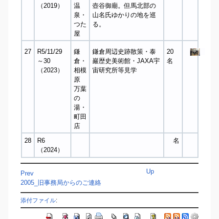
（2019）
温
壺谷御廟。但馬北部の
泉・
山名氏ゆかりの地を巡
つた
る。
屋
27
R5/11/29
鎌
鎌倉周辺史跡散策・泰
20
～30
倉・
巖歴史美術館・JAXA宇
名
（2023）
相模
宙研究所等見学
原
万葉
の
湯・
町田
店
28
R6
名
（2024）
Up
Prev
2005_旧事務局からのご連絡
添付ファイル
: