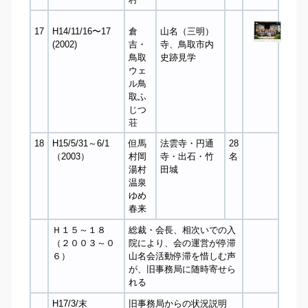
17
H14/11/16〜17
倉
山名（三明）
(2002)
吉・
寺、鳥取市内
鳥取
史跡見学
ウェ
ル鳥
取ふ
じつ
荘
18
H15/5/31～6/1
但馬
法雲寺・円通
28
（2003）
村岡
寺・出石・竹
名
湯村
田城
温泉
ゆめ
春来
Ｈ１５～１８
総裁・会長、相次いでの入
（２００３～０
院により、会の運営が停滞
６）
山名会活動停滞を惜しむ声
が、旧事務局に随時寄せら
れる
H17/3/末
旧事務局からの状況説明