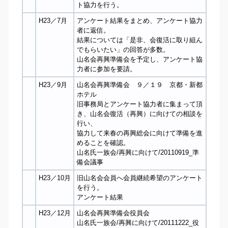
ト協力を行う。
H23／7月
アンケート結果をまとめ、アンケート協力
者に返信。
結果については「是非、会復活に取り組ん
でもらいたい」の回答が多数。
山名会再興準備会を予定し、アンケート協
力者に参加を要請。
H23／9月
山名会再興準備会 ９／１９ 京都・新都
ホテル
旧事務局とアンケート協力者に集まって頂
き、山名会復活（再興）に向けての相談を
行い、
協力して来春の再興総会に向けて準備を進
めることを確認。
山名氏一族会​/再興に向けて​/20110919_準
備会議事
H23／10月
旧山名会会員へ会員継続希望のアンケート
を行う。
アンケート結果
H23／12月
山名会再興準備会役員会
山名氏一族会​/再興に向けて​/20111222_役