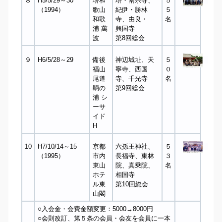
８
H5/5/29～30
堺和
堺・南宗寺、
５
（1994）
歌山
紀伊・勝林
５
和歌
寺、由良・
名
浦 萬
興国寺
波
第8回総会
９
H6/5/28～29
備後
神辺城址、天
５
福山
寧寺、西国
０
尾道
寺、千光寺
名
鞆の
第9回総会
浦 シ
ーサ
イド
H
10
H7/10/14～15
京都
六孫王神社、
５
（1995）
市内
長福寺、東林
３
東山
院、真乗院、
名
ホテ
相国寺
ル東
第10回総会
山閣
○入会金・会費金額変更：5000→8000円
○会則改訂、第５条の会員・会友を会員に一本