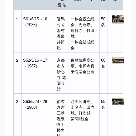
宿 泊
１
S61/6/15～16
但馬
一族会設立総
50
（1986）
村岡
会、円通寺、
名
湯村
総持寺、竹田
温泉
城
井筒
一族会結成総
屋
会
２
S62/5/16～17
京都
東林院禅高公
60
（1987）
市内
廟、南禅寺真
名
妙心
乗院宗全公廟
寺 花
園会
館
３
S63/5/28～29
伯耆
時氏公御廟、
59
（1988）
倉吉
山名寺、田内
名
三朝
城、打吹城
温泉
第3回総会
依山
楼岩