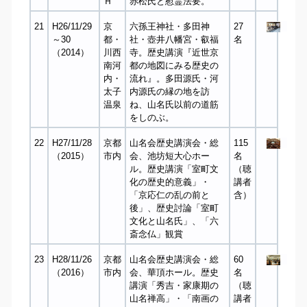
Ｈ
赤松氏と慰霊法要。
21
H26/11/29
京
六孫王神社・多田神
27
～30
都・
社・壺井八幡宮・叡福
名
（2014）
川西
寺。歴史講演『近世京
南河
都の地図にみる歴史の
内・
流れ』。多田源氏・河
太子
内源氏の縁の地を訪
温泉
ね、山名氏以前の道筋
をしのぶ。
22
H27/11/28
京都
山名会歴史講演会・総
115
（2015）
市内
会、池坊短大心ホー
名
ル。歴史講演「室町文
（聴
化の歴史的意義」・
講者
「京応仁の乱の前と
含）
後」、歴史討論「室町
文化と山名氏」、「六
斎念仏」観賞
23
H28/11/26
京都
山名会歴史講演会・総
60
（2016）
市内
会、華頂ホール。歴史
名
講演「秀吉・家康期の
（聴
山名禅高」・「南画の
講者