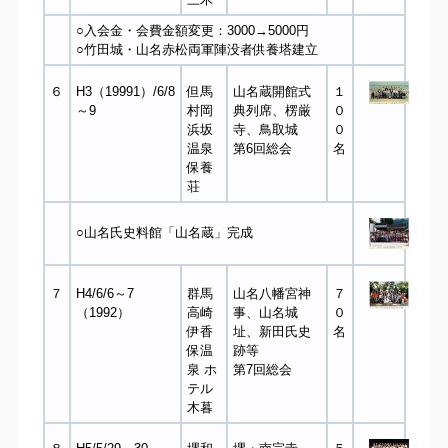
○入会金・会費金額変更：3000→5000円
○竹田城・山名赤松両軍陣没者供養塔建立
６
H3（19991）/6/8
但馬
山名蔵開館式
１
～9
村岡
典列席、楞厳
０
浜坂
寺、鳥取城
０
温泉
第6回総会
名
保養
荘
○山名氏史料館「山名蔵」完成
７
H4/6/6～7
群馬
山名八幡宮神
７
（1992）
高崎
事、山名城
０
伊香
址、新田氏史
名
保温
跡等
泉 ホ
第7回総会
テル
木暮