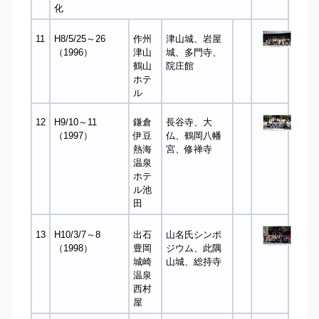
化
11
H8/5/25～26
作州
津山城、岩屋
（1996）
津山
城、多門寺、
鶴山
院庄館
ホテ
ル
12
H9/10～11
鎌倉
長谷寺、大
（1997）
伊豆
仏、鶴岡八幡
熱海
宮、修禅寺
温泉
ホテ
ル池
田
13
H10/3/7～8
出石
山名氏シンポ
（1998）
豊岡
ジウム、此隅
城崎
山城、総持寺
温泉
西村
屋