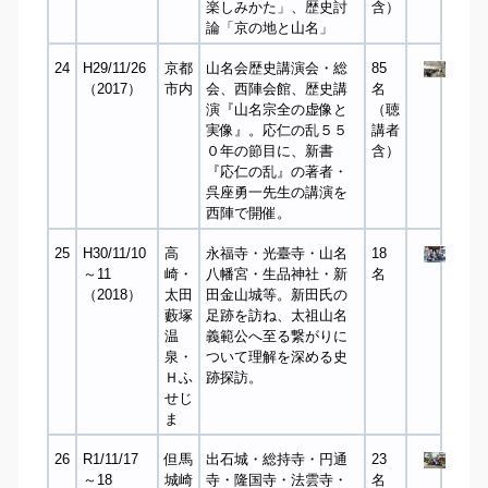
楽しみかた」、歴史討
含）
論「京の地と山名」
24
H29/11/26
京都
山名会歴史講演会・総
85
（2017）
市内
会、西陣会館、歴史講
名
演『山名宗全の虚像と
（聴
実像』。応仁の乱５５
講者
０年の節目に、新書
含）
『応仁の乱』の著者・
呉座勇一先生の講演を
西陣で開催。
25
H30/11/10
高
永福寺・光臺寺・山名
18
～11
崎・
八幡宮・生品神社・新
名
（2018）
太田
田金山城等。新田氏の
藪塚
足跡を訪ね、太祖山名
温
義範公へ至る繋がりに
泉・
ついて理解を深める史
Ｈふ
跡探訪。
せじ
ま
26
R1/11/17
但馬
出石城・総持寺・円通
23
～18
城崎
寺・隆国寺・法雲寺・
名