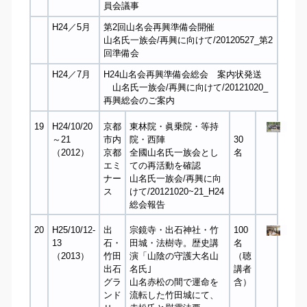
員会議事
H24／5月
第2回山名会再興準備会開催
山名氏一族会​/再興に向けて​/20120527_第2
回準備会
H24／7月
H24山名会再興準備会総会 案内状発送
山名氏一族会​/再興に向けて​/20121020_
再興総会のご案内
19
H24/10/20
京都
東林院・眞乗院・等持
～21
市内
院・西陣
30
（2012）
京都
全國山名氏一族会とし
名
エミ
ての再活動を確認
ナー
山名氏一族会​/再興に向
ス
けて​/20121020~21_H24
総会報告
20
H25/10/12-
出
宗鏡寺・出石神社・竹
100
13
石・
田城・法樹寺。歴史講
名
（2013）
竹田
演「山陰の守護大名山
（聴
出石
名氏｣
講者
グラ
山名赤松の間で運命を
含）
ンド
流転した竹田城にて、