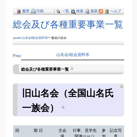
履歴
印刷
|
一覧
検索
最新
ヘルプ
総会及び各種重要事業一覧
xpwiki
:
山名会
/
総会資料等
/一族会の歩み
山名会​/総会資料等
Prev
総会及び各種重要事業一覧
旧山名会（全国山名氏
一族会）
回
期 日
主会
行事、見学先
参
記念写
場
関連ページ
加
真