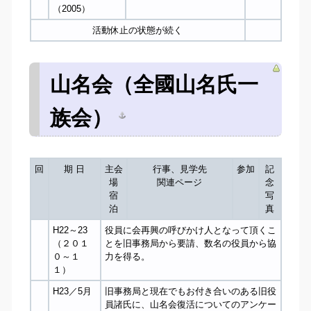
（2005）
活動休止の状態が続く
山名会（全國山名氏一
族会）
回
期 日
主会
行事、見学先
参加
記
場
関連ページ
念
宿
写
泊
真
H22～23
役員に会再興の呼びかけ人となって頂くこ
（２０１
とを旧事務局から要請、数名の役員から協
０～１
力を得る。
１）
H23／5月
旧事務局と現在でもお付き合いのある旧役
員諸氏に、山名会復活についてのアンケー