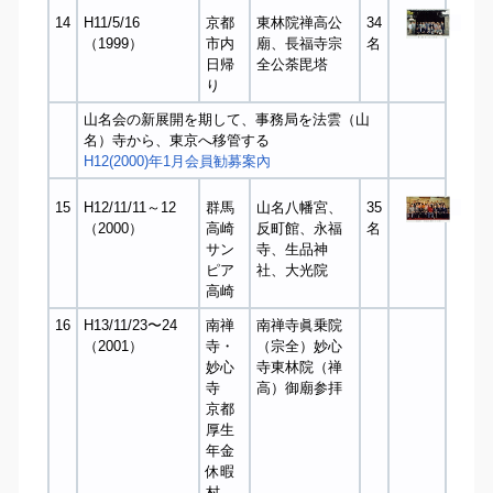
14
H11/5/16
京都
東林院禅高公
34
（1999）
市内
廟、長福寺宗
名
日帰
全公荼毘塔
り
山名会の新展開を期して、事務局を法雲（山
名）寺から、東京へ移管する
H12(2000)年1月会員勧募案內
15
H12/11/11～12
群馬
山名八幡宮、
35
（2000）
高崎
反町館、永福
名
サン
寺、生品神
ピア
社、大光院
高崎
16
H13/11/23〜24
南禅
南禅寺眞乗院
（2001）
寺・
（宗全）妙心
妙心
寺東林院（禅
寺
高）御廟参拝
京都
厚生
年金
休暇
村