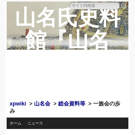
山名氏史料
館『山名
蔵』のペー
ジ
xpwiki
>
山名会
>
総会資料等
> 一族会の歩
み
ホーム
ニュース