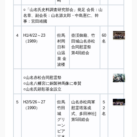
崎
○「山名氏史料調査研究部会」発足 会長：山
名章、副会長：山名源太郎・中島憲仁、幹
事：宮田靖國
４
H1/4/22～23
但馬
壺渓御廟、竹
60
（1989）
村岡
田城山名赤松
名
日和
合同慰霊祭
山温
第4回総会
泉 金
波楼
○山名赤松合同慰霊祭
○山名八幡宮に銅製神馬像に奉賛
○山名氏顕彰基金設立
５
H2/5/26～27
但馬
山名赤松両軍
５
（1990）
竹田
慰霊塔落成
２
城
式、多田神社]
名
グリ
第5回総会
ーン
ピア
三木