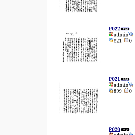
P022
admin
821
P021
admin
899
P020