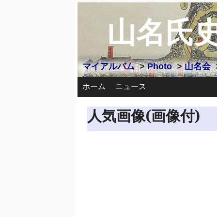
山名氏
マイアルバム
>
Photo
>
山名会
ホーム
ニュース
人気画像(画像付)