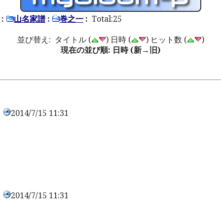
:
山名家譜
:
巻之一
:
Total:25
並び替え: タイトル (
) 日時 (
) ヒット数 (
)
現在の並び順: 日時 (新→旧)
2014/7/15 11:31
0
2014/7/15 11:31
0