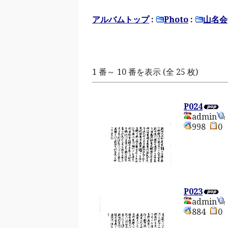
アルバムトップ
:
Photo
:
山名会
1 番～ 10 番を表示 (全 25 枚)
P024
admin
998
P023
admin
884