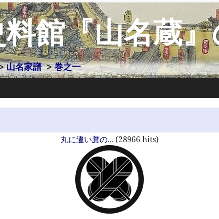
史料館『山名蔵』
>
山名家譜
>
巻之一
丸に違い鷹の...
(28966 hits)