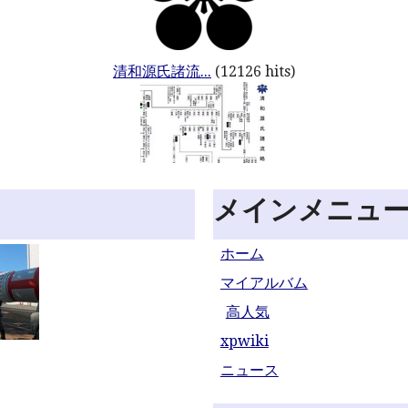
清和源氏諸流...
(12126 hits)
メインメニュ
ホーム
マイアルバム
高人気
xpwiki
ニュース