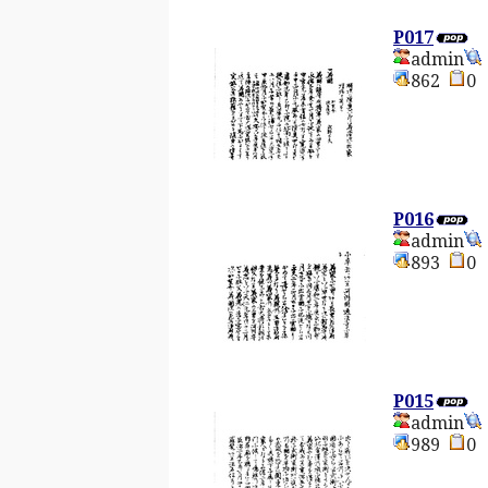
P017
admin
862
P016
admin
893
P015
admin
989