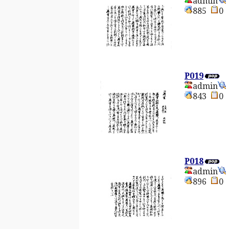
admin
885
P019
admin
843
P018
admin
896