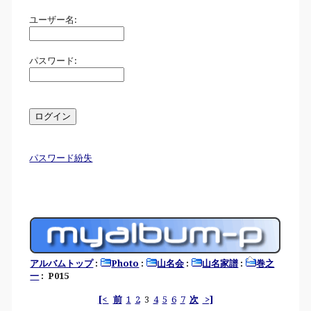
ユーザー名:
パスワード:
パスワード紛失
アルバムトップ
:
Photo
:
山名会
:
山名家譜
:
巻之
一
: P015
[<
前
1
2
3
4
5
6
7
次
>]