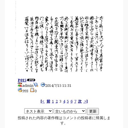
P015
admin
2014/7/15 11:31
993
0
[<
前
1
2
3
4
5
6
7
次
>]
投稿された内容の著作権はコメントの投稿者に帰属しま
す。