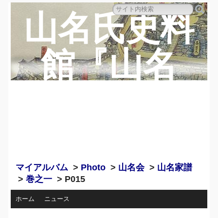
山名氏史料
館『山名
蔵』のペー
ジ
マイアルバム
>
Photo
>
山名会
>
山名家譜
>
巻之一
> P015
ホーム
ニュース