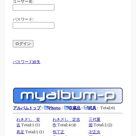
ユーザー名:
パスワード:
パスワード紛失
アルバムトップ
:
Photo
:
収蔵品
:
武具
:
Total:61
わきざし 安
わきざし 定吉
三代重
吉
Total:5 (5)
作
Total:4 (4)
国
Total:2 (2)
具足
Total:1 (1)
包丁正
卍正次