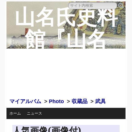
山名氏史料
館『山名
蔵』のペー
ジ
マイアルバム
>
Photo
>
収蔵品
>
武具
ホーム
ニュース
人気画像(画像付)