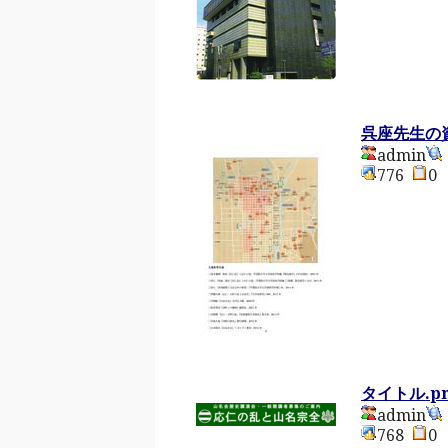
呉座先生の
admin
776
タイトル.p
admin
768