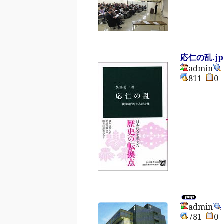
応仁の乱.jp
admin
811
admin
781