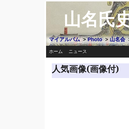
山名氏
マイアルバム
>
Photo
>
山名会
ホーム
ニュース
人気画像(画像付)