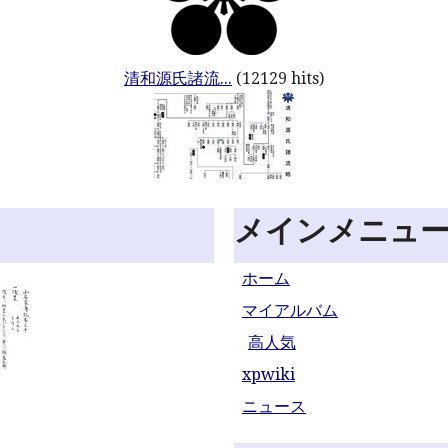
清和源氏諸流...
(12129 hits)
メインメニュ
ホーム
マイアルバム
高人気
xpwiki
ニュース