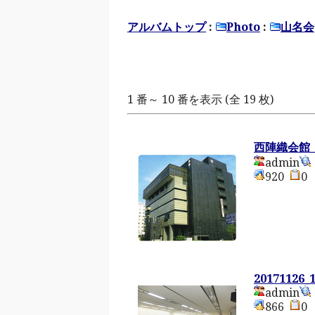
アルバムトップ
:
Photo
:
山名会
1 番～ 10 番を表示 (全 19 枚)
西陣織会館_
admin
920
20171126_1
admin
866