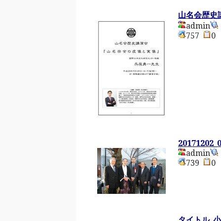
山名会歴史
admin
757
20171202_
admin
739
タイトル_小.