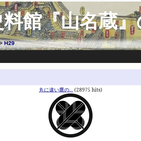
史料館『山名蔵』
>
H29
丸に違い鷹の...
(28975 hits)