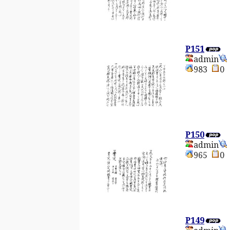
P151
admin
983
P150
admin
965
P149