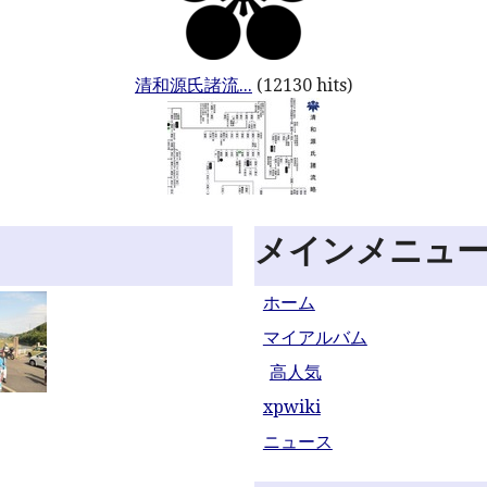
清和源氏諸流...
(12130 hits)
メインメニュ
ホーム
マイアルバム
高人気
xpwiki
ニュース