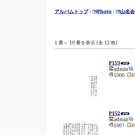
アルバムトップ
:
Photo
:
山名会
1 番～ 10 番を表示 (全 12 枚)
P153
admin
1000
P152
admin
1007