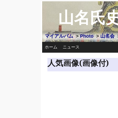
山名氏
マイアルバム
>
Photo
>
山名会
ホーム
ニュース
人気画像(画像付)