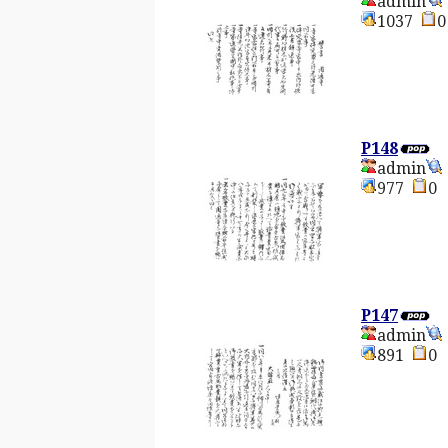
admin
1037
P148
admin
977
P147
admin
891