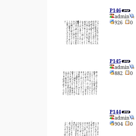
P146
admin
926
P145
admin
882
P144
admin
904