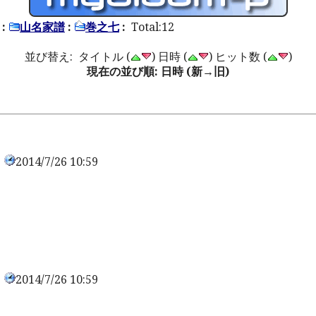
:
山名家譜
:
巻之七
:
Total:12
並び替え: タイトル (
) 日時 (
) ヒット数 (
)
現在の並び順: 日時 (新→旧)
2014/7/26 10:59
0
2014/7/26 10:59
0