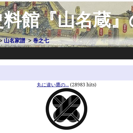
史料館『山名蔵』
>
山名家譜
>
巻之七
丸に違い鷹の...
(28983 hits)