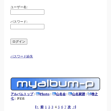
ユーザー名:
パスワード:
パスワード紛失
アルバムトップ
:
Photo
:
山名会
:
山名家譜
:
巻之
七
: P151
[<
前
1
2
3
4
5
6
7
次
>]