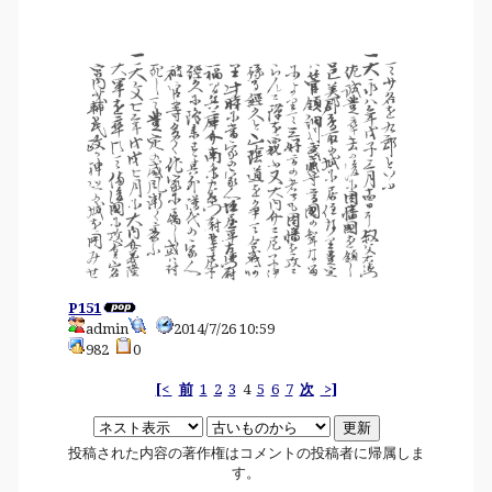
P151
admin
2014/7/26 10:59
982
0
[<
前
1
2
3
4
5
6
7
次
>]
投稿された内容の著作権はコメントの投稿者に帰属しま
す。