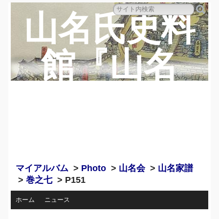
山名氏史料
館『山名
蔵』のペー
ジ
マイアルバム
>
Photo
>
山名会
>
山名家譜
>
巻之七
> P151
ホーム
ニュース