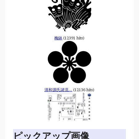
梅鉢
(12391 hits)
清和源氏諸流...
(12136 hits)
ピックアップ画像