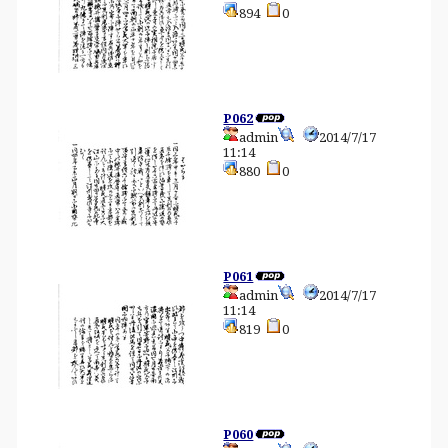
894
0
P062
admin
2014/7/17
11:14
880
0
P061
admin
2014/7/17
11:14
819
0
P060