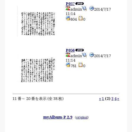
P057
admin
2014/7/17
11:14
804
0
P056
admin
2014/7/17
11:14
781
0
11 番～ 20 番を表示 (全 38 枚)
«
1
(2)
3
4
»
myAlbum-P 2.9
(
original
)