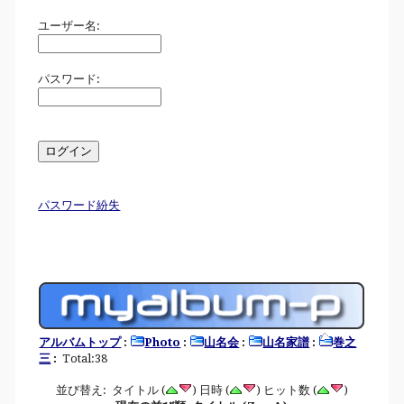
ユーザー名:
パスワード:
パスワード紛失
アルバムトップ
:
Photo
:
山名会
:
山名家譜
:
巻之
三
:
Total:38
並び替え: タイトル (
) 日時 (
) ヒット数 (
)