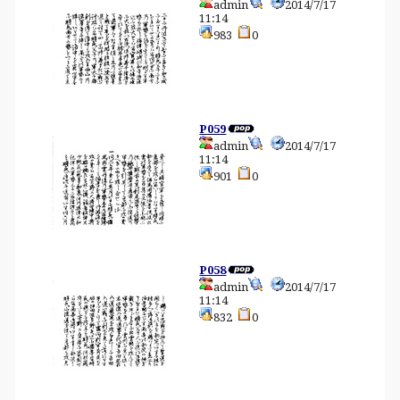
admin
2014/7/17
11:14
983
0
P059
admin
2014/7/17
11:14
901
0
P058
admin
2014/7/17
11:14
832
0