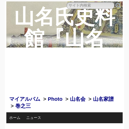
山名氏史料
館『山名
蔵』のペー
ジ
マイアルバム
>
Photo
>
山名会
>
山名家譜
>
巻之三
ホーム
ニュース