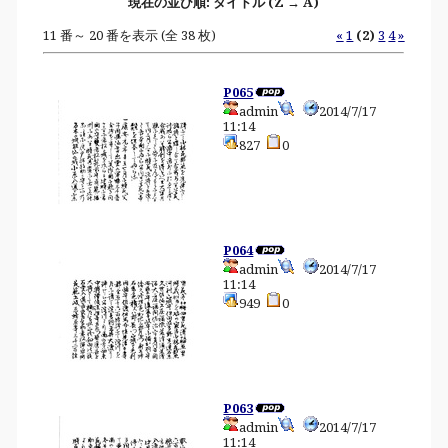
現在の並び順: タイトル (Z → A)
11 番～ 20 番を表示 (全 38 枚)
«
1
(2)
3
4
»
P065
admin
2014/7/17
11:14
827
0
P064
admin
2014/7/17
11:14
949
0
P063
admin
2014/7/17
11:14