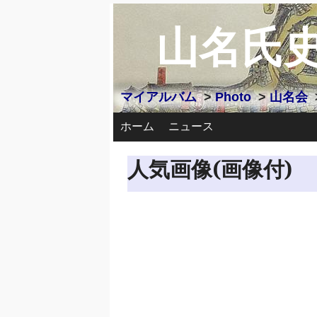
山名氏
マイアルバム
>
Photo
>
山名会
ホーム
ニュース
人気画像(画像付)