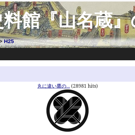
史料館『山名蔵』
>
H25
丸に違い鷹の...
(28981 hits)