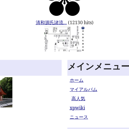
清和源氏諸流...
(12130 hits)
メインメニュ
ホーム
マイアルバム
高人気
xpwiki
ニュース