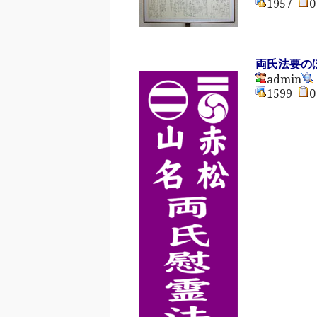
1957
両氏法要の
admin
1599