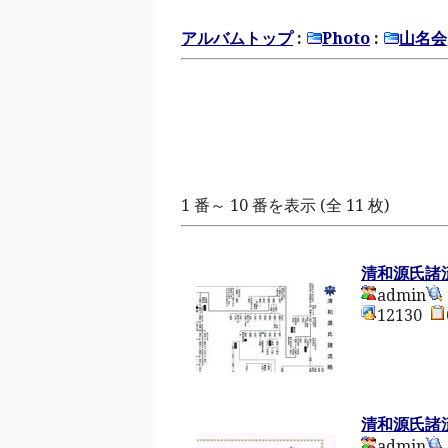
アルバムトップ
:
Photo
:
山名会
1 番～ 10 番を表示 (全 11 枚)
清和源氏諸
admin
12130
清和源氏諸
admin