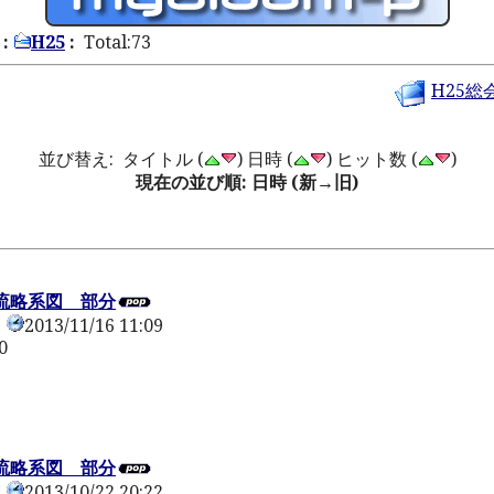
:
H25
:
Total:73
H25総
並び替え: タイトル (
) 日時 (
) ヒット数 (
)
現在の並び順: 日時 (新→旧)
流略系図 部分
2013/11/16 11:09
0
流略系図 部分
2013/10/22 20:22