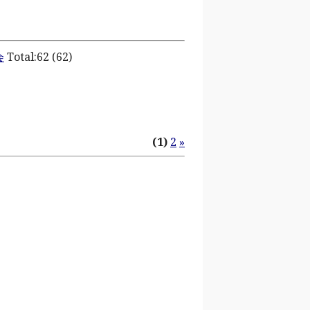
会
Total:62 (62)
(1)
2
»