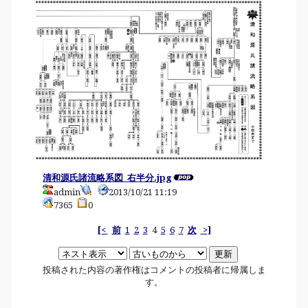
清和源氏諸流略系図_右半分.jpg
admin
2013/10/21 11:19
7365
0
[<
前
1
2
3
4
5
6
7
次
>]
投稿された内容の著作権はコメントの投稿者に帰属しま
す。