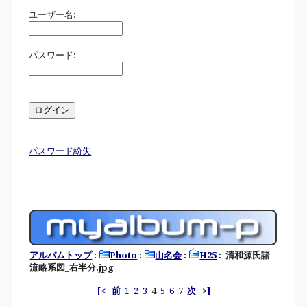
ユーザー名:
パスワード:
パスワード紛失
アルバムトップ
:
Photo
:
山名会
:
H25
: 清和源氏諸
流略系図_右半分.jpg
[<
前
1
2
3
4
5
6
7
次
>]