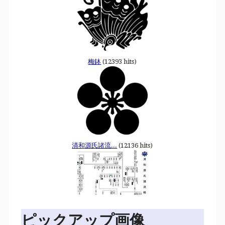
梅鉢
(12393 hits)
清和源氏諸流...
(12136 hits)
ピックアップ画像