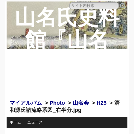
山名氏史料
館『山名
蔵』のペー
ジ
マイアルバム
>
Photo
>
山名会
>
H25
> 清
和源氏諸流略系図_右半分.jpg
ホーム
ニュース