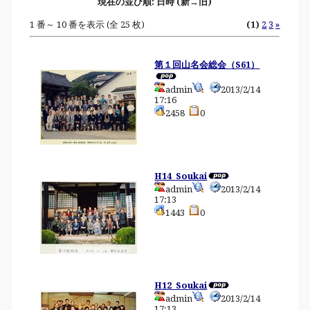
現在の並び順: 日時 (新→旧)
1 番～ 10 番を表示 (全 25 枚)
(1)
2
3
»
第１回山名会総会（S61）
admin
2013/2/14
17:16
2458
0
H14_Soukai
admin
2013/2/14
17:13
1443
0
H12_Soukai
admin
2013/2/14
17:13