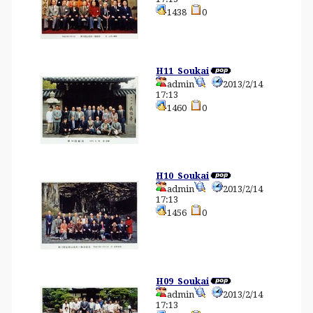
1438
0
H11_Soukai
admin
2013/2/14
17:13
1460
0
H10_Soukai
admin
2013/2/14
17:13
1456
0
H09_Soukai
admin
2013/2/14
17:13