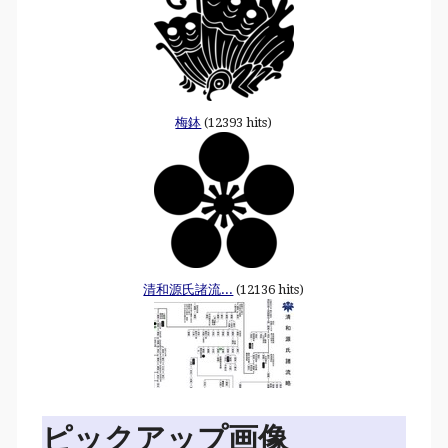
梅鉢
(12393 hits)
清和源氏諸流...
(12136 hits)
ピックアップ画像