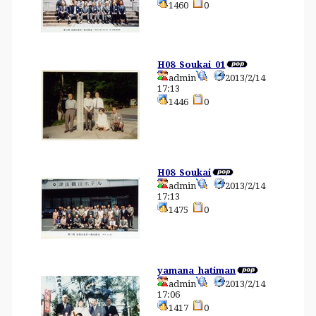
1460
0
H08_Soukai_01
admin
2013/2/14
17:13
1446
0
H08_Soukai
admin
2013/2/14
17:13
1475
0
yamana_hatiman
admin
2013/2/14
17:06
1417
0