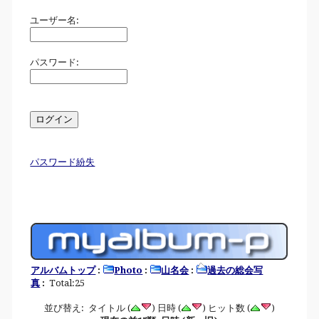
ユーザー名:
パスワード:
パスワード紛失
アルバムトップ
:
Photo
:
山名会
:
過去の総会写
真
:
Total:25
並び替え: タイトル (
) 日時 (
) ヒット数 (
)