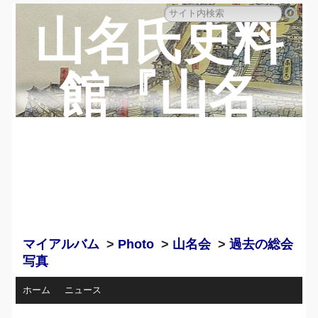
山名氏史料
館『山名
蔵』のペー
ジ
マイアルバム
>
Photo
>
山名会
>
過去の総会
写真
ホーム
ニュース