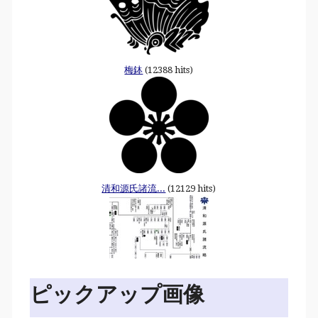
梅鉢
(12388 hits)
清和源氏諸流...
(12129 hits)
ピックアップ画像