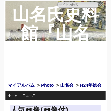
山名氏史料
館『山名
蔵』のペー
ジ
マイアルバム
>
Photo
>
山名会
>
H24年総会
ホーム
ニュース
人気画像(画像付)