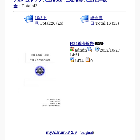
アルバムトップ
:
Photo
:
山名会
:
H24年総
会
:
Total:42
10/3下
総会当
見
Total:26 (26)
日
Total:15 (15)
H24総会報告
admin
2012/10/27
14:51
1474
0
myAlbum-P 2.9
(
original
)