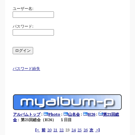
ユーザー名:
パスワード:
パスワード紛失
アルバムトップ
:
Photo
:
山名会
:
H26
:
第21回総
会
: 第21回総会（H26） １日目
[<
前
20
21
22
23
24
25
26
次
>]