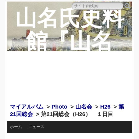
山名氏史料
館『山名
蔵』のペー
ジ
マイアルバム
>
Photo
>
山名会
>
H26
>
第
21回総会
> 第21回総会（H26） １日目
ホーム
ニュース