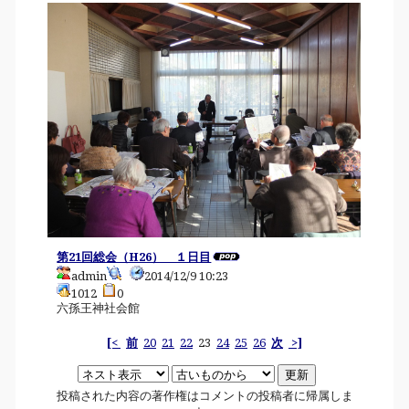
第21回総会（H26） １日目
admin
2014/12/9 10:23
1012
0
六孫王神社会館
[<
前
20
21
22
23
24
25
26
次
>]
投稿された内容の著作権はコメントの投稿者に帰属しま