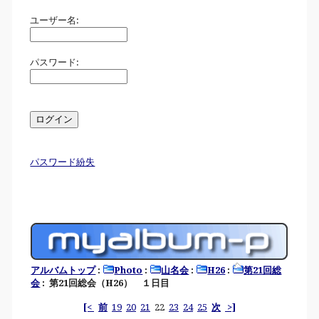
ユーザー名:
パスワード:
パスワード紛失
アルバムトップ
:
Photo
:
山名会
:
H26
:
第21回総
会
: 第21回総会（H26） １日目
[<
前
19
20
21
22
23
24
25
次
>]