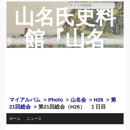
山名氏史料
館『山名
蔵』のペー
ジ
マイアルバム
>
Photo
>
山名会
>
H26
>
第
21回総会
> 第21回総会（H26） １日目
ホーム
ニュース