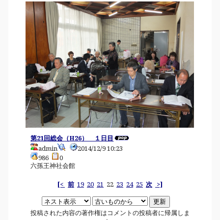
第21回総会（H26） １日目
admin
2014/12/9 10:23
986
0
六孫王神社会館
[<
前
19
20
21
22
23
24
25
次
>]
投稿された内容の著作権はコメントの投稿者に帰属しま