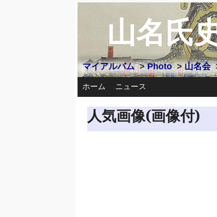
山名氏
マイアルバム
>
Photo
>
山名会
ホーム
ニュース
人気画像(画像付)