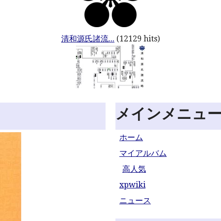
清和源氏諸流...
(12129 hits)
メインメニュ
ホーム
マイアルバム
高人気
xpwiki
ニュース