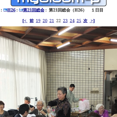
:
H26
:
第21回総会
: 第21回総会（H26） １日目
[<
前
19
20
21
22
23
24
25
次
>]