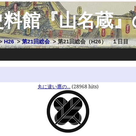
史料館『山名蔵』
>
H26
>
第21回総会
> 第21回総会（H26） １日目
丸に違い鷹の...
(28968 hits)