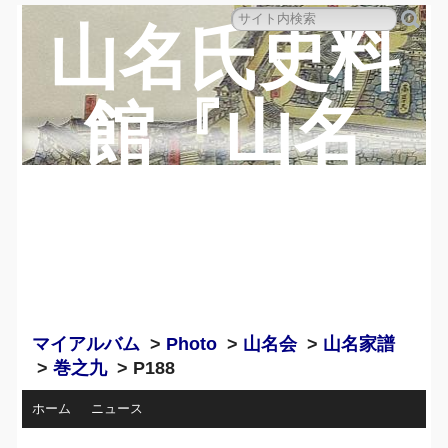
山名氏史料
館『山名
蔵』のペー
ジ
マイアルバム
>
Photo
>
山名会
>
山名家譜
>
巻之九
> P188
ホーム
ニュース