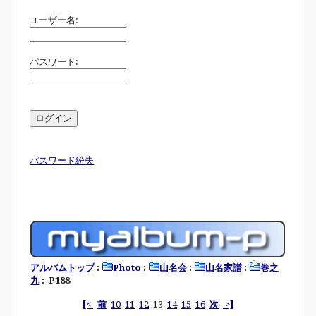
ユーザー名:
パスワード:
パスワード紛失
アルバムトップ
:
Photo
:
山名会
:
山名家譜
:
巻之
九
: P188
[<
前
10
11
12
13
14
15
16
次
>]