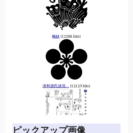
梅鉢
(12388 hits)
清和源氏諸流...
(12129 hits)
ピックアップ画像