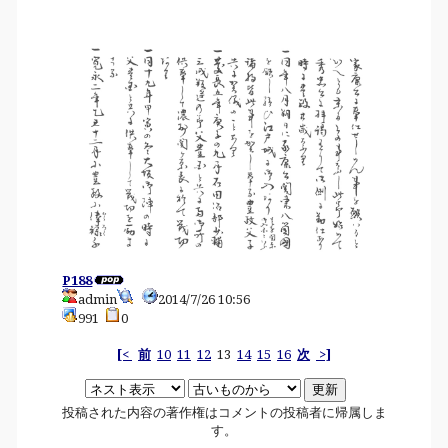
P188
admin
2014/7/26 10:56
991
0
[<
前
10
11
12
13
14
15
16
次
>]
投稿された内容の著作権はコメントの投稿者に帰属しま
す。