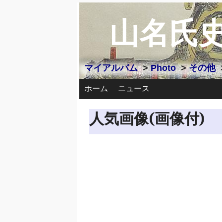
山名氏
マイアルバム
>
Photo
>
その他
ホーム
ニュース
人気画像(画像付)