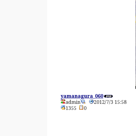
yamanagura_060
admin
2012/7/3 15:58
1355
0