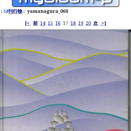
:
刊行物
: yamanagura_060
[<
前
14
15
16
17
18
19
20
次
>]