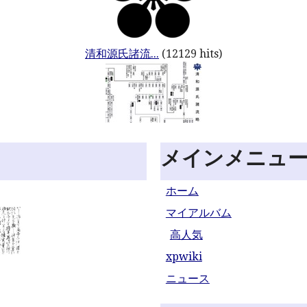
清和源氏諸流...
(12129 hits)
メインメニュ
ホーム
マイアルバム
高人気
xpwiki
ニュース