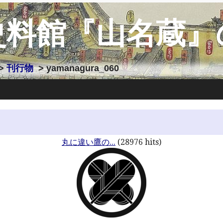
史料館『山名蔵』
>
刊行物
> yamanagura_060
丸に違い鷹の...
(28976 hits)