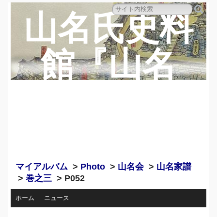
山名氏史料
館『山名
蔵』のペー
ジ
マイアルバム
>
Photo
>
山名会
>
山名家譜
>
巻之三
> P052
ホーム
ニュース