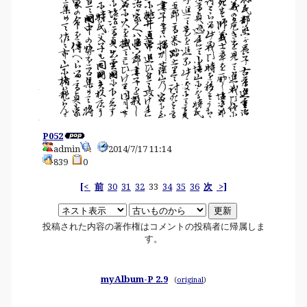
P052
admin
2014/7/17 11:14
839
0
[<
前
30
31
32
33
34
35
36
次
>]
投稿された内容の著作権はコメントの投稿者に帰属しま
す。
myAlbum-P 2.9
(
original
)