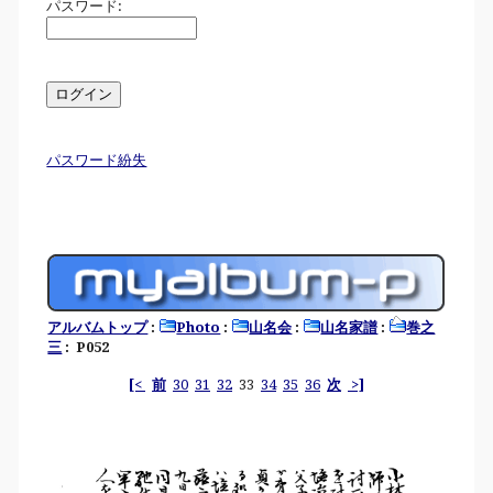
パスワード:
パスワード紛失
アルバムトップ
:
Photo
:
山名会
:
山名家譜
:
巻之
三
: P052
[<
前
30
31
32
33
34
35
36
次
>]