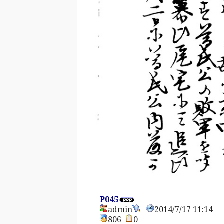
P045
admin
2014/7/17 11:14
806
0