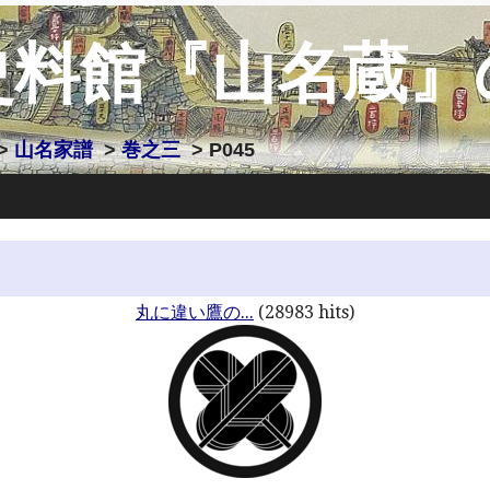
史料館『山名蔵』
>
山名家譜
>
巻之三
> P045
丸に違い鷹の...
(28983 hits)