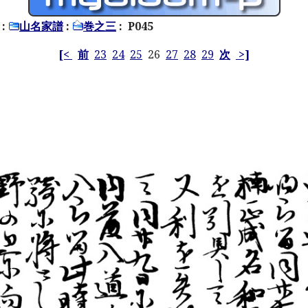
:
山名家譜
:
巻之三
: P045
[<
前
23
24
25
26
27
28
29
次
>]