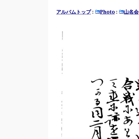
アルバムトップ
:
Photo
:
山名会