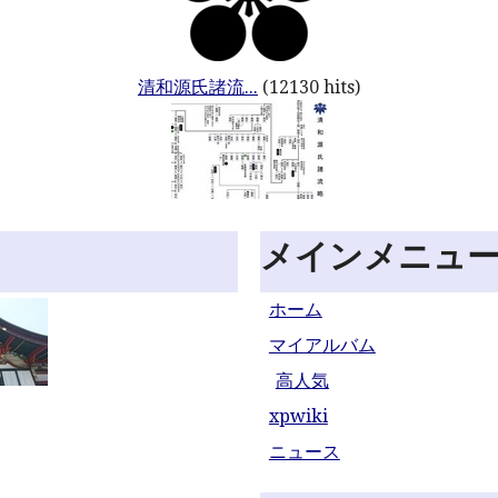
清和源氏諸流...
(12130 hits)
メインメニュ
ホーム
マイアルバム
高人気
xpwiki
ニュース