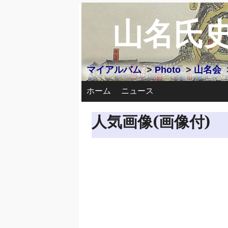
山名氏
マイアルバム
>
Photo
>
山名会
ホーム
ニュース
人気画像(画像付)