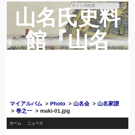
山名氏史料
館『山名
蔵』のペー
ジ
マイアルバム
>
Photo
>
山名会
>
山名家譜
>
巻之一
> maki-01.jpg
ホーム
ニュース