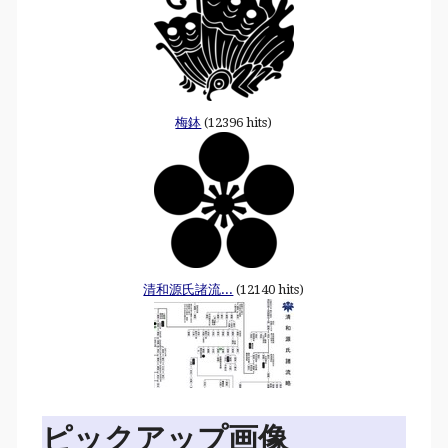
梅鉢
(12396 hits)
清和源氏諸流...
(12140 hits)
ピックアップ画像