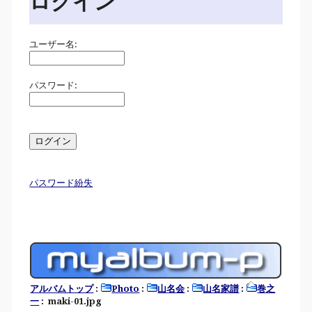
ログイン
ユーザー名:
パスワード:
パスワード紛失
アルバムトップ
:
Photo
:
山名会
:
山名家譜
:
巻之
一
: maki-01.jpg