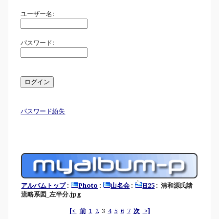
ユーザー名:
パスワード:
パスワード紛失
アルバムトップ
:
Photo
:
山名会
:
H25
: 清和源氏諸
流略系図_左半分.jpg
[<
前
1
2
3
4
5
6
7
次
>]