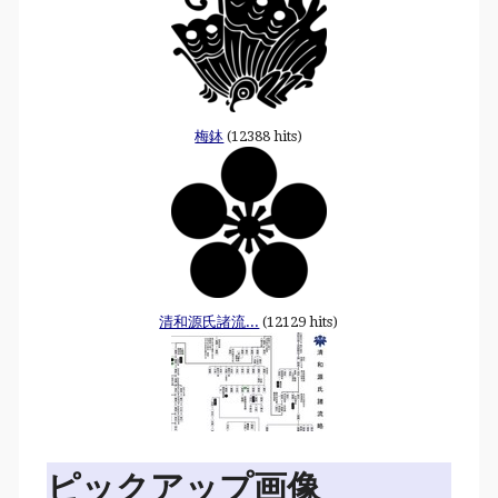
梅鉢
(12388 hits)
清和源氏諸流...
(12129 hits)
ピックアップ画像