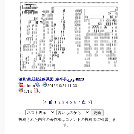
清和源氏諸流略系図_左半分.jpg
admin
2013/10/21 11:20
4714
0
[<
前
1
2
3
4
5
6
7
次
>]
投稿された内容の著作権はコメントの投稿者に帰属しま
す。