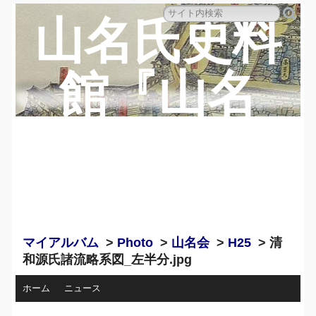
山名氏史料
館『山名
蔵』のペー
ジ
マイアルバム
>
Photo
>
山名会
>
H25
> 清
和源氏諸流略系図_左半分.jpg
ホーム
ニュース