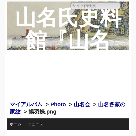
山名氏史料
館『山名
蔵』のペー
ジ
マイアルバム
>
Photo
>
山名会
>
山名各家の
家紋
> 揚羽蝶.png
ホーム
ニュース