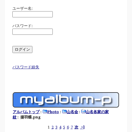
ユーザー名:
パスワード:
パスワード紛失
アルバムトップ
:
Photo
:
山名会
:
山名各家の家
紋
: 揚羽蝶.png
1
2
3
4
5
6
7
次
>]