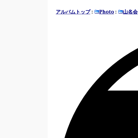
アルバムトップ
:
Photo
:
山名会