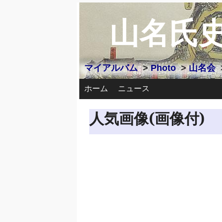
山名氏
マイアルバム
>
Photo
>
山名会
ホーム
ニュース
人気画像(画像付)