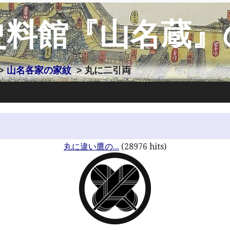
史料館『山名蔵』
>
山名各家の家紋
> 丸に二引両
丸に違い鷹の...
(28976 hits)