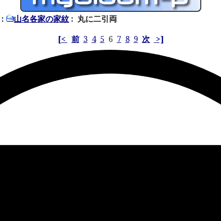
:
山名各家の家紋
: 丸に二引両
[<
前
3
4
5
6
7
8
9
次
>]