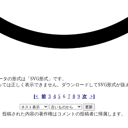
4
ータの形式は「SVG形式」です。
っては正しく表示できません。ダウンロードしてSVG形式が扱
[<
前
3
4
5
6
7
8
9
次
>]
投稿された内容の著作権はコメントの投稿者に帰属します。