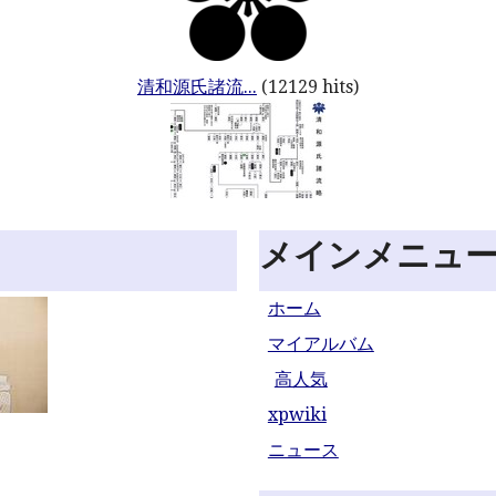
清和源氏諸流...
(12129 hits)
メインメニュ
ホーム
マイアルバム
高人気
xpwiki
ニュース