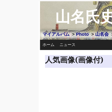
山名氏
マイアルバム
>
Photo
>
山名会
ホーム
ニュース
人気画像(画像付)