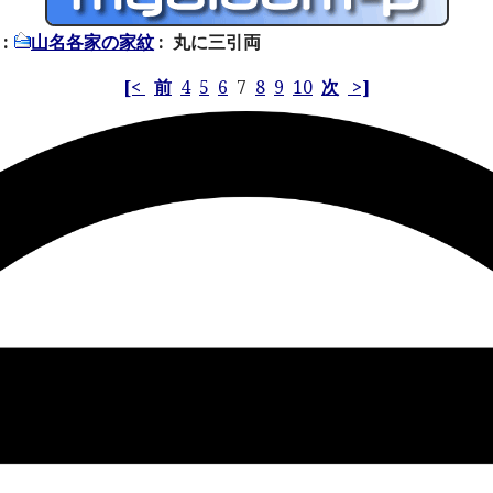
:
山名各家の家紋
: 丸に三引両
[<
前
4
5
6
7
8
9
10
次
>]