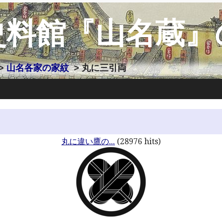
史料館『山名蔵』
>
山名各家の家紋
> 丸に三引両
丸に違い鷹の...
(28976 hits)