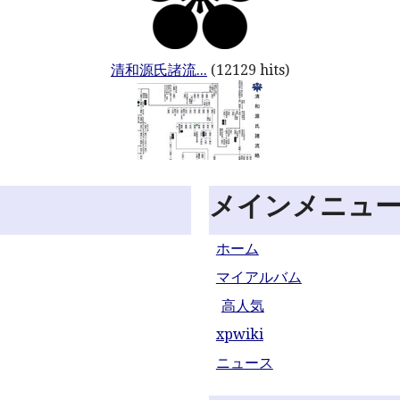
清和源氏諸流...
(12129 hits)
メインメニュ
ホーム
マイアルバム
高人気
xpwiki
ニュース