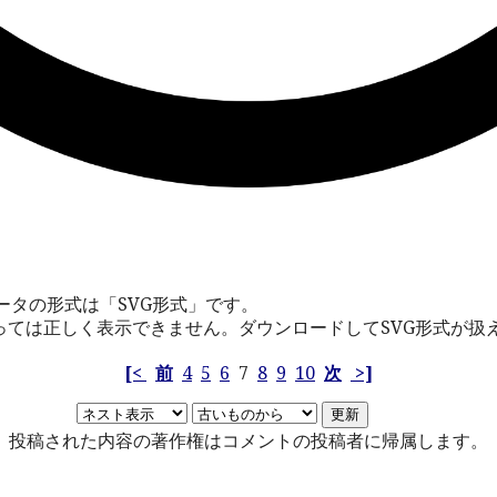
4
ータの形式は「SVG形式」です。
っては正しく表示できません。ダウンロードしてSVG形式が扱
[<
前
4
5
6
7
8
9
10
次
>]
投稿された内容の著作権はコメントの投稿者に帰属します。