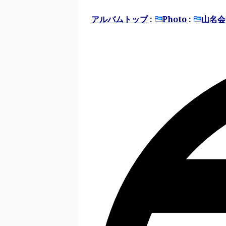
アルバムトップ
:
Photo
:
山名会