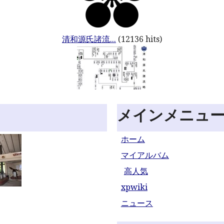
清和源氏諸流...
(12136 hits)
メインメニュ
ホーム
マイアルバム
高人気
xpwiki
ニュース