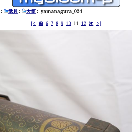
:
武具
:
大筒
: yamanagura_024
[<
前
6
7
8
9
10
11
12
次
>]