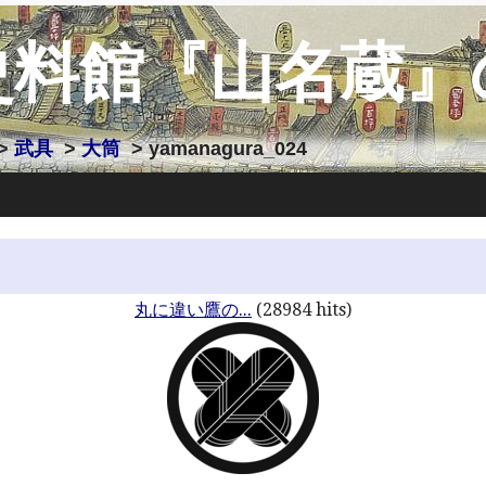
史料館『山名蔵』
>
武具
>
大筒
> yamanagura_024
丸に違い鷹の...
(28984 hits)