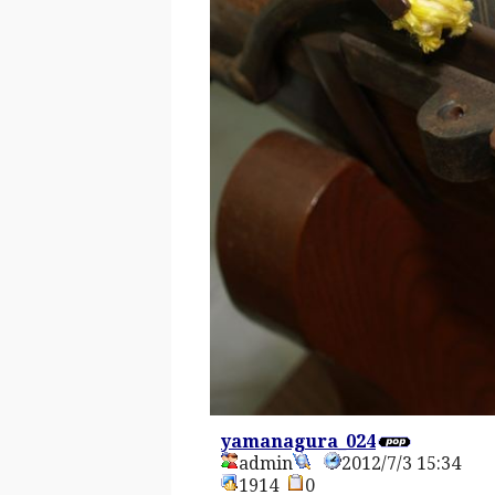
yamanagura_024
admin
2012/7/3 15:34
1914
0