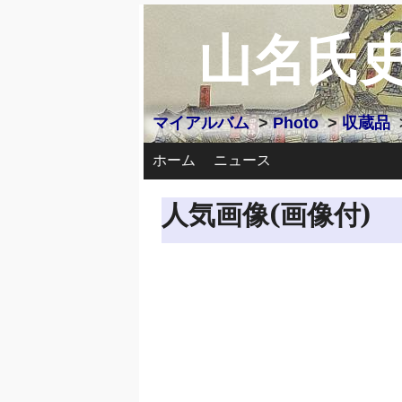
山名氏
マイアルバム
>
Photo
>
収蔵品
ホーム
ニュース
人気画像(画像付)