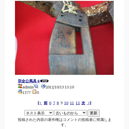
宗全公馬具 6
admin
2012/10/13 15:10
1377
0
[<
前
6
7
8
9
10
11
12
次
>]
投稿された内容の著作権はコメントの投稿者に帰属しま
す。