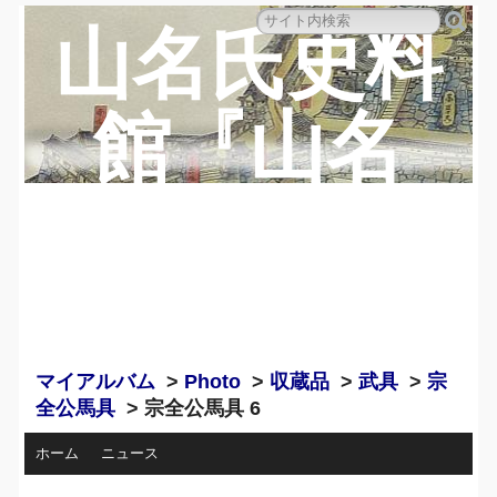
山名氏史料
館『山名
蔵』のペー
ジ
マイアルバム
>
Photo
>
収蔵品
>
武具
>
宗
全公馬具
> 宗全公馬具 6
ホーム
ニュース