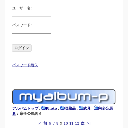
ユーザー名:
パスワード:
パスワード紛失
アルバムトップ
:
Photo
:
収蔵品
:
武具
:
宗全公馬
具
: 宗全公馬具 6
[<
前
6
7
8
9
10
11
12
次
>]