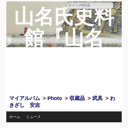
山名氏史料
館『山名
蔵』のペー
ジ
マイアルバム
>
Photo
>
収蔵品
>
武具
>
わ
きざし 安吉
ホーム
ニュース