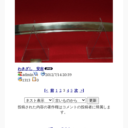
わきざし 安吉
admin
2012/7/14 20:39
1313
0
[<
前
1
2
3
4
5
次
>]
投稿された内容の著作権はコメントの投稿者に帰属しま
す。