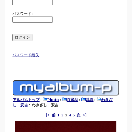
パスワード:
パスワード紛失
アルバムトップ
:
Photo
:
収蔵品
:
武具
:
わきざ
し 安吉
: わきざし 安吉
[<
前
1
2
3
4
5
次
>]