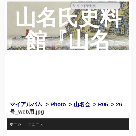
山名氏史料
館『山名
蔵』のペー
ジ
マイアルバム
>
Photo
>
山名会
>
R05
> 26
号_web用.jpg
ホーム
ニュース