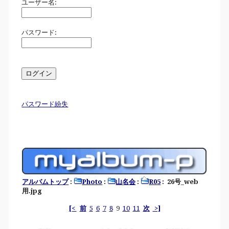
ユーザー名:
パスワード:
パスワード紛失
アルバムトップ
:
Photo
:
山名会
:
R05
: 26号_web
用.jpg
[<
前
5
6
7
8
9
10
11
次
>]