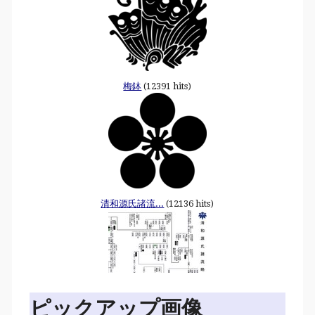
梅鉢
(12391 hits)
清和源氏諸流...
(12136 hits)
ピックアップ画像