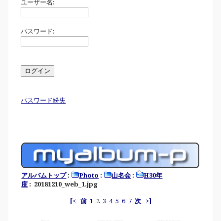
ユーザー名:
パスワード:
パスワード紛失
アルバムトップ
:
Photo
:
山名会
:
H30年
度
: 20181210_web_1.jpg
[<
前
1
2
3
4
5
6
7
次
>]