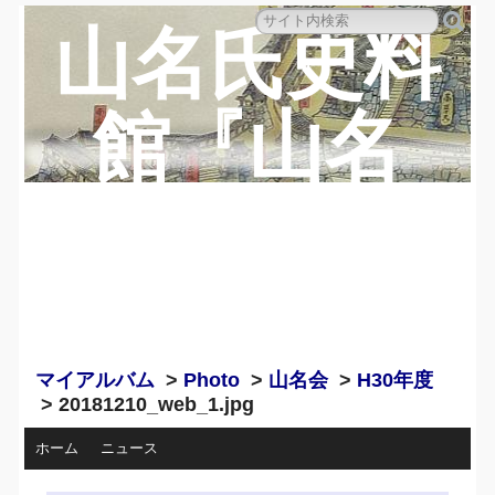
山名氏史料
館『山名
蔵』のペー
ジ
マイアルバム
>
Photo
>
山名会
>
H30年度
> 20181210_web_1.jpg
ホーム
ニュース