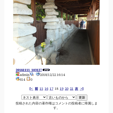
20181111_103127
admin
2018/12/22 16:14
614
0
[<
前
15
16
17
18
19
20
21
次
>]
投稿された内容の著作権はコメントの投稿者に帰属しま
す。