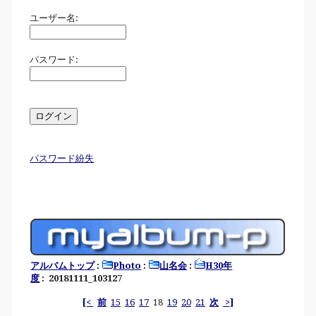
ユーザー名:
パスワード:
パスワード紛失
アルバムトップ
:
Photo
:
山名会
:
H30年
度
: 20181111_103127
[<
前
15
16
17
18
19
20
21
次
>]