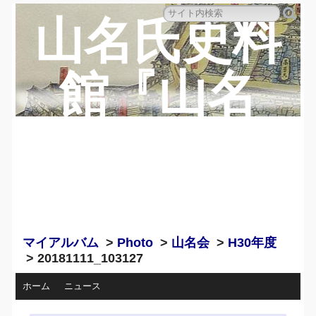
山名氏史料
館『山名
蔵』のペー
ジ
マイアルバム
>
Photo
>
山名会
>
H30年度
> 20181111_103127
ホーム
ニュース