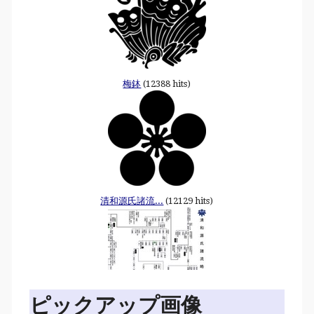
梅鉢
(12388 hits)
清和源氏諸流...
(12129 hits)
ピックアップ画像