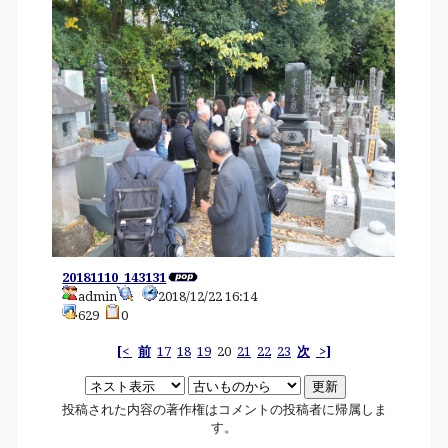
20181110_143131
admin
2018/12/22 16:14
629
0
[<
前
17
18
19
20
21
22
23
次
>]
投稿された内容の著作権はコメントの投稿者に帰属しま
す。