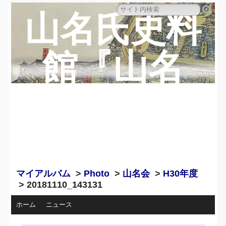
山名氏史料
館『山名
蔵』のペー
ジ
マイアルバム
>
Photo
>
山名会
>
H30年度
> 20181110_143131
ホーム
ニュース