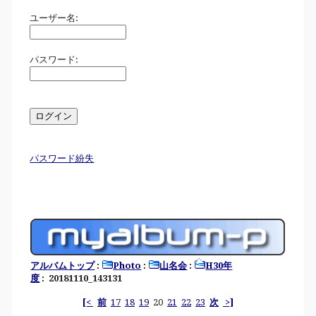
ユーザー名:
パスワード:
パスワード紛失
アルバムトップ
:
Photo
:
山名会
:
H30年
度
: 20181110_143131
[<
前
17
18
19
20
21
22
23
次
>]