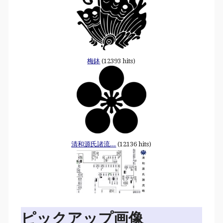
梅鉢
(12393 hits)
清和源氏諸流...
(12136 hits)
ピックアップ画像