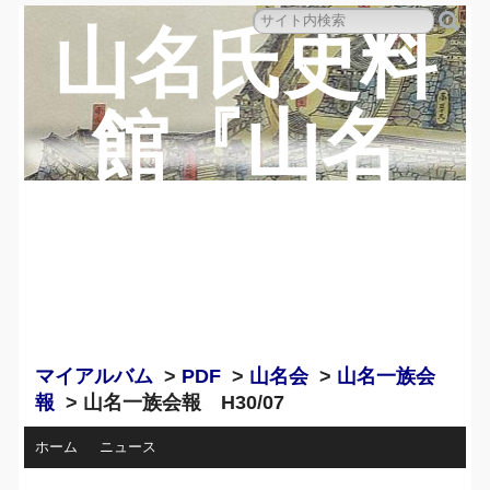
山名氏史料
館『山名
蔵』のペー
ジ
マイアルバム
>
PDF
>
山名会
>
山名一族会
報
> 山名一族会報 H30/07
ホーム
ニュース