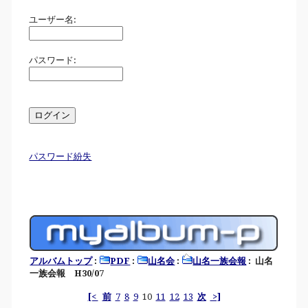
ユーザー名:
パスワード:
パスワード紛失
アルバムトップ
:
PDF
:
山名会
:
山名一族会報
: 山名
一族会報 H30/07
[<
前
7
8
9
10
11
12
13
次
>]