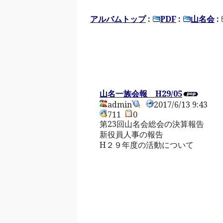
アルバムトップ
:
PDF
:
山名会
:
山名一族会報 H29/05
admin
2017/6/13 9:43
711
0
第23回山名会総会の決算報告
新役員人事の報告
H２９年度の活動について