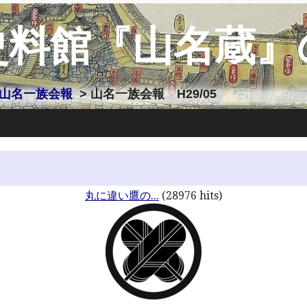
史料館『山名蔵』
山名一族会報
> 山名一族会報 H29/05
丸に違い鷹の...
(28976 hits)