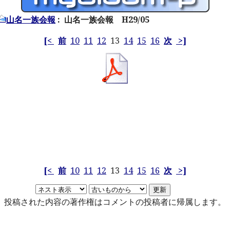
山名一族会報
: 山名一族会報 H29/05
[<
前
10
11
12
13
14
15
16
次
>]
[<
前
10
11
12
13
14
15
16
次
>]
投稿された内容の著作権はコメントの投稿者に帰属します。