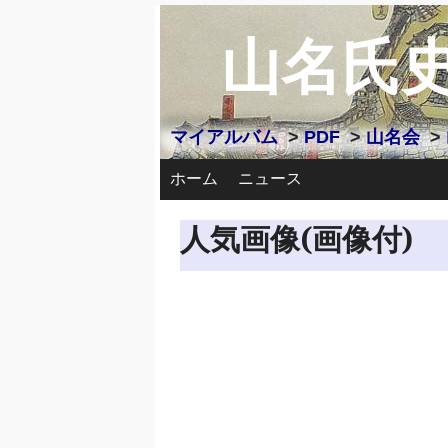
山名氏
マイアルバム
>
PDF
>
山名会
>
ホーム
ニュース
人気画像(画像付)