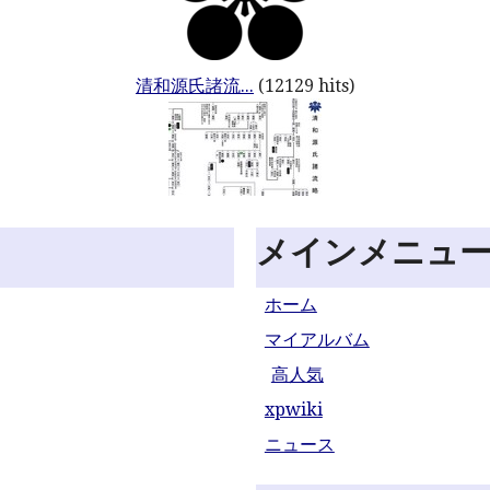
清和源氏諸流...
(12129 hits)
メインメニュ
ホーム
マイアルバム
高人気
xpwiki
ニュース