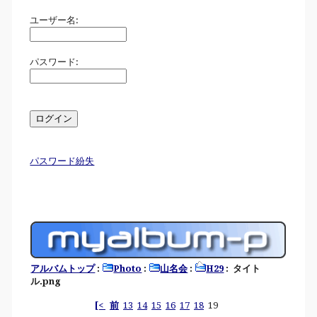
ユーザー名:
パスワード:
パスワード紛失
アルバムトップ
:
Photo
:
山名会
:
H29
: タイト
ル.png
[<
前
13
14
15
16
17
18
19