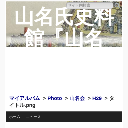
山名氏史料
館『山名
蔵』のペー
ジ
マイアルバム
>
Photo
>
山名会
>
H29
> タ
イトル.png
ホーム
ニュース