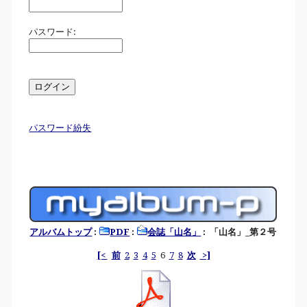
パスワード:
パスワード紛失
アルバムトップ
:
PDF
:
会誌「山名」
: 「山名」_第２号
[<
前
2
3
4
5
6
7
8
次
>]