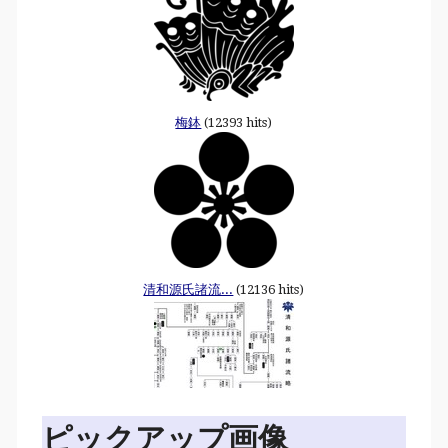
梅鉢
(12393 hits)
清和源氏諸流...
(12136 hits)
ピックアップ画像