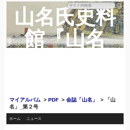
山名氏史料
館『山名
蔵』のペー
ジ
マイアルバム
>
PDF
>
会誌「山名」
> 「山
名」_第２号
ホーム
ニュース