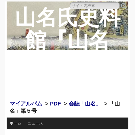
山名氏史料
館『山名
蔵』のペー
ジ
マイアルバム
>
PDF
>
会誌「山名」
> 「山
名」第５号
ホーム
ニュース