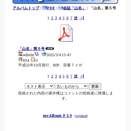
アルバムトップ
:
PDF
:
会誌「山名」
: 「山名」第５号
1
2
3
4
5
6
7
次
>]
「山名」第５号
admin
2025/3/4 15:47
834
0
平成25年10月発行、80P、容量７メガ
1
2
3
4
5
6
7
次
>]
投稿された内容の著作権はコメントの投稿者に帰属しま
す。
myAlbum-P 2.9
(
original
)