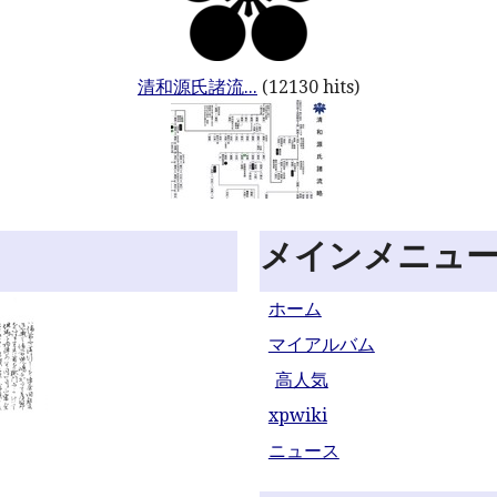
清和源氏諸流...
(12130 hits)
メインメニュ
ホーム
マイアルバム
高人気
xpwiki
ニュース