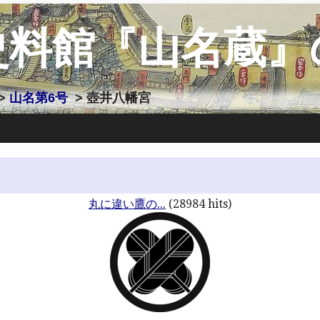
史料館『山名蔵』
>
山名第6号
> 壺井八幡宮
丸に違い鷹の...
(28984 hits)