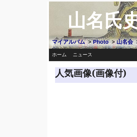
山名氏
マイアルバム
>
Photo
>
山名会
ホーム
ニュース
人気画像(画像付)