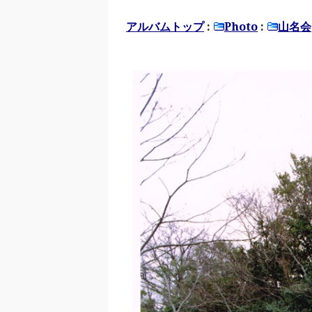
アルバムトップ
:
Photo
:
山名会