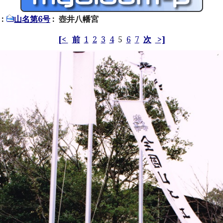
:
山名第6号
: 壺井八幡宮
[<
前
1
2
3
4
5
6
7
次
>]