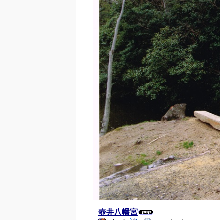
壺井八幡宮